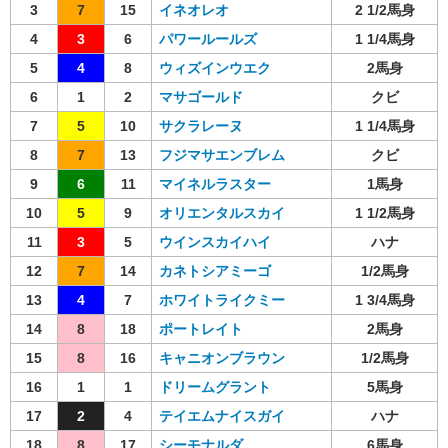
3
7
15
イネオレオ
2 1/2馬身
4
3
6
パワールールズ
1 1/4馬身
5
4
8
ウィズインウエク
2馬身
6
1
2
マサゴールド
クビ
7
5
10
サクラレーヌ
1 1/4馬身
8
7
13
フジマサエンブレム
クビ
9
6
11
マイネルラスター
1馬身
10
5
9
オリエンタルスカイ
1 1/2馬身
11
3
5
ウインスカイハイ
ハナ
12
7
14
カネトシアミーゴ
1/2馬身
13
4
7
ホワイトライクミー
1 3/4馬身
14
8
18
ポートレイト
2馬身
15
8
16
キャニオンブラウン
1/2馬身
16
1
1
ドリームグラント
5馬身
17
2
4
テイエムナイスガイ
ハナ
18
8
17
シーモナルダ
6馬身