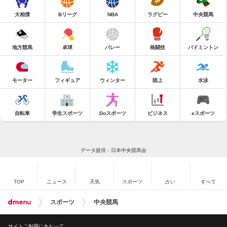
大相撲
Bリーグ
NBA
ラグビー
中央競馬
地方競馬
卓球
バレー
格闘技
バドミントン
モーター
フィギュア
ウィンター
陸上
水泳
自転車
学生スポーツ
Doスポーツ
ビジネス
eスポーツ
データ提供：日本中央競馬会
TOP
ニュース
天気
スポーツ
占い
すべて
スポーツ
中央競馬
サイトご利用にあたって