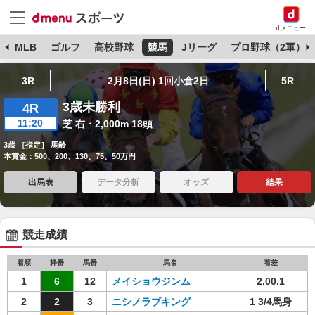
dメニュー
球
MLB
ゴルフ
高校野球
競馬
Jリーグ
プロ野球（2軍）
3R
2月8日(日) 1回小倉2日
5R
3歳未勝利
4R
11:20
芝 右・2,000m 18頭
3歳 ［指定］ 馬齢
本賞金：500、200、130、75、50万円
出馬表
データ分析
オッズ
結果
競走成績
着順
枠番
馬番
馬名
着差
1
6
12
メイショウジンム
2.00.1
2
2
3
ニシノラブキング
1 3/4馬身