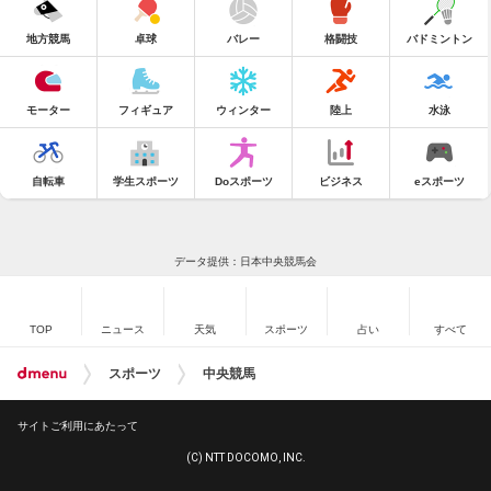
地方競馬
卓球
バレー
格闘技
バドミントン
モーター
フィギュア
ウィンター
陸上
水泳
自転車
学生スポーツ
Doスポーツ
ビジネス
eスポーツ
データ提供：日本中央競馬会
TOP
ニュース
天気
スポーツ
占い
すべて
スポーツ
中央競馬
サイトご利用にあたって
(C) NTT DOCOMO, INC.