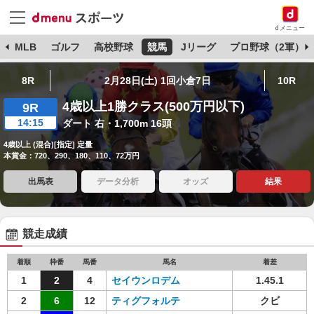
dメニュー
球
MLB
ゴルフ
高校野球
競馬
Jリーグ
プロ野球（2軍）
8R
2月28日(土) 1回小倉7日
10R
4歳以上1勝クラス(500万円以下)
9R
14:15
ダート 右・1,700m 16頭
4歳以上 (混合)[指定] 定量
本賞金：720、290、180、110、72万円
出馬表
データ分析
オッズ
結果
競走成績
着順
枠番
馬番
馬名
着差
1
2
4
セイウンロデム
1.45.1
2
6
12
ティグフォルテ
クビ