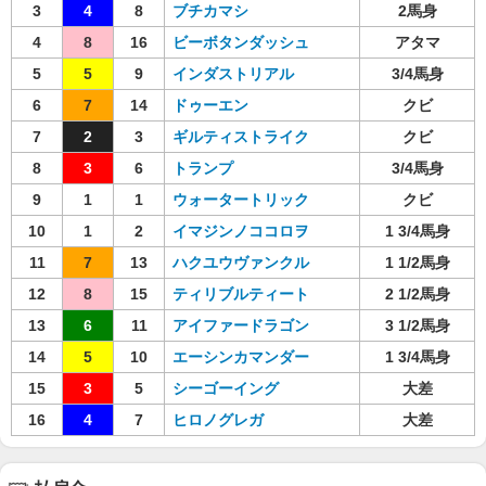
3
4
8
ブチカマシ
2馬身
4
8
16
ビーボタンダッシュ
アタマ
5
5
9
インダストリアル
3/4馬身
6
7
14
ドゥーエン
クビ
7
2
3
ギルティストライク
クビ
8
3
6
トランプ
3/4馬身
9
1
1
ウォータートリック
クビ
10
1
2
イマジンノココロヲ
1 3/4馬身
11
7
13
ハクユウヴァンクル
1 1/2馬身
12
8
15
ティリブルティート
2 1/2馬身
13
6
11
アイファードラゴン
3 1/2馬身
14
5
10
エーシンカマンダー
1 3/4馬身
15
3
5
シーゴーイング
大差
16
4
7
ヒロノグレガ
大差