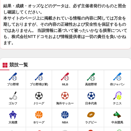
結果・成績・オッズなどのデータは、必ず主催者発行のものと照合
し確認してください。
本サイトのページ上に掲載されている情報の内容に関しては万全を
期しておりますが、その内容の正確性および安全性を保証するもの
ではありません。 当該情報に基づいて被ったいかなる損害について
も、株式会社NTTドコモおよび情報提供者は一切の責任を負いかね
ます。
競技一覧
プロ野球
プロ野球(2軍)
MLB
高校野球
侍ジャパン
ゴルフ
Jリーグ
海外サッカー
日本代表
テニス
大相撲
Bリーグ
NBA
ラグビー
中央競馬