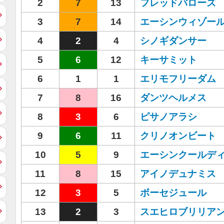
2
7
13
フレッドバローズ
3
7
14
エーシンウィゾー
4
2
4
シノギダンサー
5
6
12
キーサミット
6
1
1
エリモフリーダム
7
8
16
ダンツヘルメス
8
3
6
ピサノアラシ
9
6
11
クリノオンビート
10
5
9
エーシンクールデ
11
8
15
アイノデュナミス
12
3
5
ボーセジュール
13
2
3
スエヒロブリリア