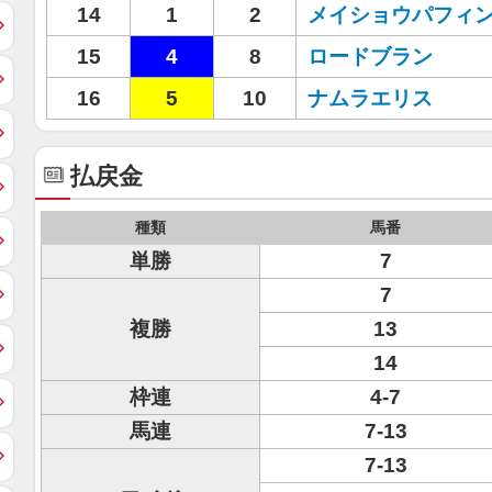
14
1
2
メイショウパフィ
15
4
8
ロードブラン
16
5
10
ナムラエリス
払戻金
種類
馬番
単勝
7
7
複勝
13
14
枠連
4-7
馬連
7-13
7-13