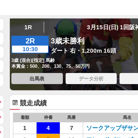
1R
3月15日(日) 1回阪
2R
3歳未勝利
10:30
ダート 右・1,200m 16頭
3歳 (混合)[指定] 馬齢
本賞金：500、200、130、75、50万円
出馬表
データ分析
競走成績
着順
枠番
馬番
馬名
1
4
7
ソークアップザサ