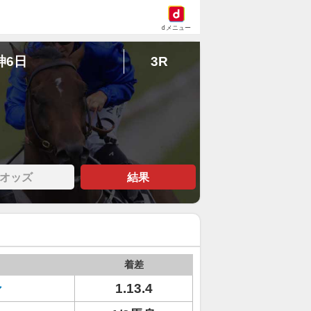
dメニュー
神6日
3R
オッズ
結果
着差
ン
1.13.4