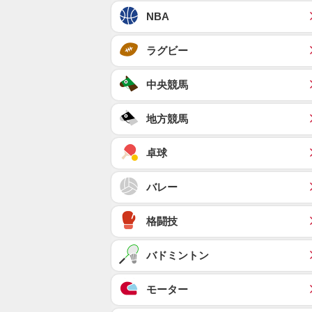
NBA
ラグビー
中央競馬
地方競馬
卓球
バレー
格闘技
バドミントン
モーター