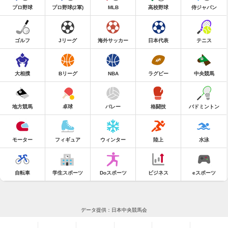
プロ野球
プロ野球(2軍)
MLB
高校野球
侍ジャパン
ゴルフ
Jリーグ
海外サッカー
日本代表
テニス
大相撲
Bリーグ
NBA
ラグビー
中央競馬
地方競馬
卓球
バレー
格闘技
バドミントン
モーター
フィギュア
ウィンター
陸上
水泳
自転車
学生スポーツ
Doスポーツ
ビジネス
eスポーツ
データ提供：日本中央競馬会