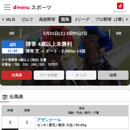
dメニュー
球
MLB
ゴルフ
高校野球
競馬
Jリーグ
プロ野球（2軍）
3R
3月21日(土) 2回中山7日
5R
障害 4歳以上未勝利
4R
11:40
障害 芝 -> ダート・2,880m 14頭
サラ系障害 4歳以上 (混合) 定量
本賞金：780、310、200、120、78万円
出馬表
データ分析
オッズ
結果
出馬表
馬名
枠番
馬番
馬齢 / 毛色 / 騎手 / 斤量
アザンクール
1
1
セン6 / 鹿毛 / 南井 大志 / 60.0kg