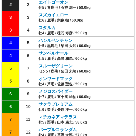
エイトゴーオン
2
2
牝5 / 青鹿毛 / 石神 深一 / 58.0kg
スズカイエロー
3
3
牡6 / 鹿毛 / 宗像 徹 / 60.0kg
スタルカ
3
4
牡4 / 鹿毛 / 穂苅 寿彦 / 59.0kg
ハシルペンチャン
4
5
牡5 / 黒鹿毛 / 柴田 大知 / 60.0kg
サンベルナール
4
6
牡5 / 鹿毛 / 高野 和馬 / 60.0kg
スルーザグリーン
5
7
セン5 / 鹿毛 / 柴田 未崎 / 60.0kg
オンワードマック
5
8
牡4 / 芦毛 / 佐藤 聖也 / 59.0kg
メジロスパイダー
6
9
牡7 / 鹿毛 / 五十嵐 雄祐 / 60.0kg
サクラプレミアム
6
10
牡6 / 栗毛 / 矢原 洋一 / 60.0kg
マチカネアマテラス
7
11
牝5 / 栗毛 / 山本 康志 / 58.0kg
パープルコランダム
7
12
牝4 / 鹿毛 / 草野 太郎 / 57.0kg