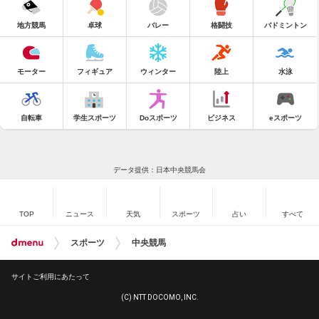
地方競馬
卓球
バレー
格闘技
バドミントン
モーター
フィギュア
ウィンター
陸上
水泳
自転車
学生スポーツ
Doスポーツ
ビジネス
eスポーツ
データ提供：日本中央競馬会
TOP
ニュース
天気
スポーツ
占い
すべて
スポーツ
中央競馬
サイトご利用にあたって
(C) NTT DOCOMO, INC.