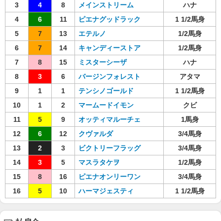
3
4
8
メインストリーム
ハナ
4
6
11
ピエナグッドラック
1 1/2馬身
5
7
13
エテルノ
1/2馬身
6
7
14
キャンディーストア
1/2馬身
7
8
15
ミスターシーザ
ハナ
8
3
6
バージンフォレスト
アタマ
9
1
1
テンシノゴールド
1 1/2馬身
10
1
2
マームードイモン
クビ
11
5
9
オッティマルーチェ
1馬身
12
6
12
クヴァルダ
3/4馬身
13
2
3
ビクトリーフラッグ
3/4馬身
14
3
5
マスラタケヲ
1/2馬身
15
8
16
ピエナオンリーワン
3/4馬身
16
5
10
ハーマジェスティ
1 1/2馬身