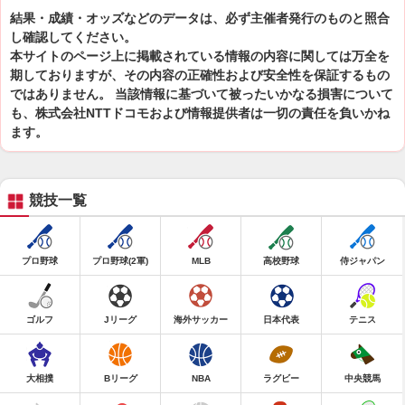
結果・成績・オッズなどのデータは、必ず主催者発行のものと照合
し確認してください。
本サイトのページ上に掲載されている情報の内容に関しては万全を
期しておりますが、その内容の正確性および安全性を保証するもの
ではありません。 当該情報に基づいて被ったいかなる損害について
も、株式会社NTTドコモおよび情報提供者は一切の責任を負いかね
ます。
競技一覧
プロ野球
プロ野球(2軍)
MLB
高校野球
侍ジャパン
ゴルフ
Jリーグ
海外サッカー
日本代表
テニス
大相撲
Bリーグ
NBA
ラグビー
中央競馬