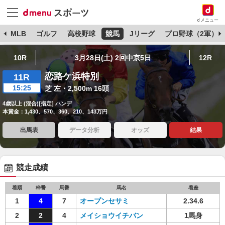
dメニュー
球
MLB
ゴルフ
高校野球
競馬
Jリーグ
プロ野球（2軍）
10R
3月28日(土) 2回中京5日
12R
恋路ケ浜特別
11R
15:25
芝 左・2,500m 16頭
4歳以上 (混合)[指定] ハンデ
本賞金：1,430、570、360、210、143万円
出馬表
データ分析
オッズ
結果
競走成績
着順
枠番
馬番
馬名
着差
1
4
7
オープンセサミ
2.34.6
2
2
4
メイショウイチバン
1馬身