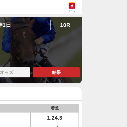
dメニュー
神1日
10R
オッズ
結果
着差
1.24.3