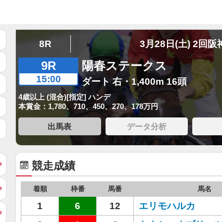
8R
3月28日(土) 2回阪
9R
陽春ステークス
15:00
ダート 右・1,400m 16頭
4歳以上 (混合)[指定] ハンデ
本賞金：1,780、710、450、270、178万円
出馬表
データ分析
競走成績
着順
枠番
馬番
馬名
1
6
12
エリモハルカ