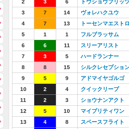
2
3
6
トウショウブリッ
3
7
14
ヴォレハクユウ
4
7
13
トーセンマエスト
5
1
1
フルブラッサム
6
6
11
スリーアリスト
7
3
5
ハードランナー
8
8
15
シルクレセプショ
9
5
9
アドマイヤゴルゴ
10
2
4
クイックリープ
11
2
3
ショウナンアクト
12
5
10
マイプリティワン
13
4
8
スペースフライト