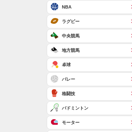
NBA
ラグビー
中央競馬
地方競馬
卓球
バレー
格闘技
バドミントン
モーター