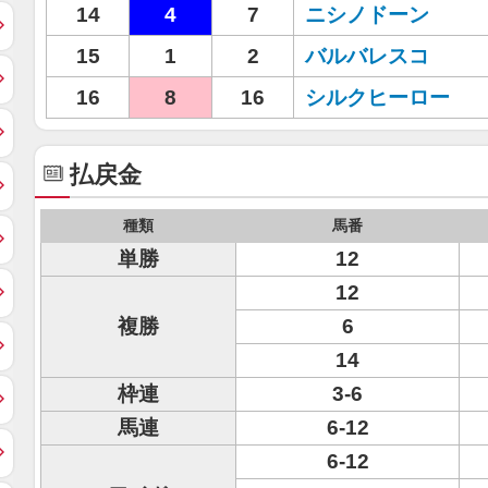
14
4
7
ニシノドーン
15
1
2
バルバレスコ
16
8
16
シルクヒーロー
払戻金
種類
馬番
単勝
12
12
複勝
6
14
枠連
3-6
馬連
6-12
6-12