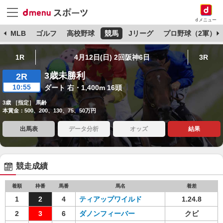
dメニュー
球
MLB
ゴルフ
高校野球
競馬
Jリーグ
プロ野球（2軍）
1R
4月12日(日) 2回阪神6日
3R
3歳未勝利
2R
10:55
ダート 右・1,400m 16頭
3歳 ［指定］ 馬齢
本賞金：500、200、130、75、50万円
出馬表
データ分析
オッズ
結果
競走成績
着順
枠番
馬番
馬名
着差
1
2
4
ティアップワイルド
1.24.8
2
3
6
ダノンフィーバー
クビ