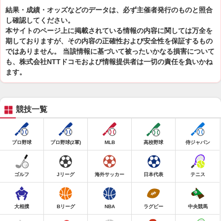
結果・成績・オッズなどのデータは、必ず主催者発行のものと照合
し確認してください。
本サイトのページ上に掲載されている情報の内容に関しては万全を
期しておりますが、その内容の正確性および安全性を保証するもの
ではありません。 当該情報に基づいて被ったいかなる損害について
も、株式会社NTTドコモおよび情報提供者は一切の責任を負いかね
ます。
競技一覧
プロ野球
プロ野球(2軍)
MLB
高校野球
侍ジャパン
ゴルフ
Jリーグ
海外サッカー
日本代表
テニス
大相撲
Bリーグ
NBA
ラグビー
中央競馬