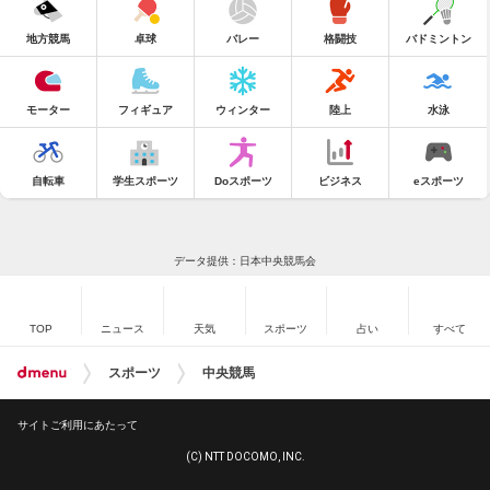
地方競馬
卓球
バレー
格闘技
バドミントン
モーター
フィギュア
ウィンター
陸上
水泳
自転車
学生スポーツ
Doスポーツ
ビジネス
eスポーツ
データ提供：日本中央競馬会
TOP
ニュース
天気
スポーツ
占い
すべて
スポーツ
中央競馬
サイトご利用にあたって
(C) NTT DOCOMO, INC.