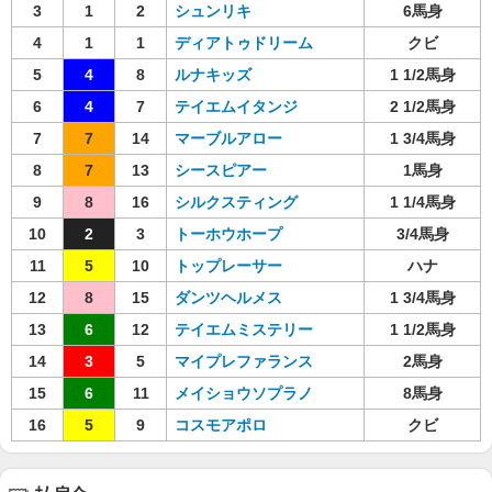
3
1
2
シュンリキ
6馬身
4
1
1
ディアトゥドリーム
クビ
5
4
8
ルナキッズ
1 1/2馬身
6
4
7
テイエムイタンジ
2 1/2馬身
7
7
14
マーブルアロー
1 3/4馬身
8
7
13
シースピアー
1馬身
9
8
16
シルクスティング
1 1/4馬身
10
2
3
トーホウホープ
3/4馬身
11
5
10
トップレーサー
ハナ
12
8
15
ダンツヘルメス
1 3/4馬身
13
6
12
テイエムミステリー
1 1/2馬身
14
3
5
マイプレファランス
2馬身
15
6
11
メイショウソプラノ
8馬身
16
5
9
コスモアポロ
クビ