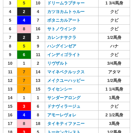
3
5
10
ドリームラプチャー
1 3/4馬身
4
2
4
カツヨカムトゥルー
クビ
5
4
7
ボタニカルアート
クビ
6
8
16
サトノウインク
クビ
7
2
3
カレンナサクラ
1/2馬身
8
5
9
ハングインゼア
ハナ
9
6
11
インディゴライト
クビ
10
1
2
リヴザルト
3/4馬身
11
7
14
マイネベクルックス
アタマ
12
7
13
メイクユーハッピー
1/2馬身
13
7
15
ライセンシー
1 1/4馬身
14
1
1
サンダーアロング
1馬身
15
3
6
ドナヴィラージュ
クビ
16
4
8
アモーレヴォレ
2 1/2馬身
17
8
18
タイキティファニー
3馬身
18
3
5
トーセンクレスト
1/2馬身