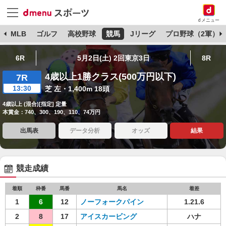
dメニュー
球
MLB
ゴルフ
高校野球
競馬
Jリーグ
プロ野球（2軍）
6R
5月2日(土) 2回東京3日
8R
4歳以上1勝クラス(500万円以下)
7R
13:30
芝 左・1,400m 18頭
4歳以上 (混合)[指定] 定量
本賞金：740、300、190、110、74万円
出馬表
データ分析
オッズ
結果
競走成績
着順
枠番
馬番
馬名
着差
1
6
12
ノーフォークパイン
1.21.6
2
8
17
アイスカービング
ハナ