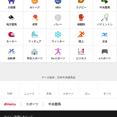
大相撲
Bリーグ
NBA
ラグビー
中央競馬
地方競馬
卓球
バレー
格闘技
バドミントン
モーター
フィギュア
ウィンター
陸上
水泳
自転車
学生スポーツ
Doスポーツ
ビジネス
eスポーツ
データ提供：日本中央競馬会
TOP
ニュース
天気
スポーツ
占い
すべて
スポーツ
中央競馬
サイトご利用にあたって