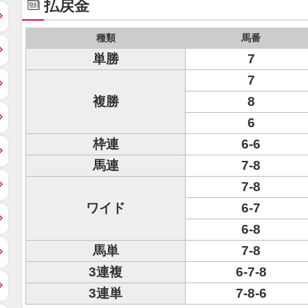
払戻金
種類
馬番
単勝
7
7
複勝
8
6
枠連
6-6
馬連
7-8
7-8
ワイド
6-7
6-8
馬単
7-8
3連複
6-7-8
3連単
7-8-6