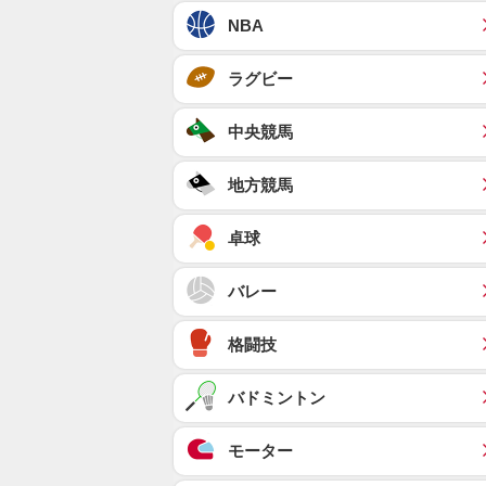
NBA
ラグビー
中央競馬
地方競馬
卓球
バレー
格闘技
バドミントン
モーター