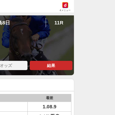
dメニュー
島8日
11R
オッズ
結果
着差
1.08.9