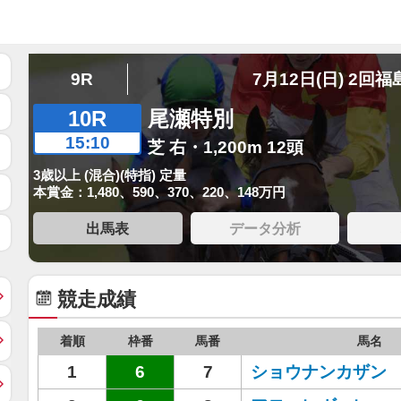
9R
7月12日(日) 2回福
10R
尾瀬特別
15:10
芝 右・1,200m 12頭
3歳以上 (混合)(特指) 定量
本賞金：1,480、590、370、220、148万円
出馬表
データ分析
競走成績
着順
枠番
馬番
馬名
1
6
7
ショウナンカザン