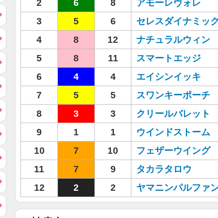
2
6
8
アモーレヴォレ
3
5
6
セレスダイナミッ
4
8
12
ナチュラルウィン
5
8
11
スマートエッジ
6
4
4
エイシンイッキ
7
5
5
スワンキーポーチ
8
3
3
クリールバレット
9
1
1
ウインドストーム
10
7
10
フェザーウイング
11
7
9
タカラタロウ
12
2
2
ヤマニンパルファ