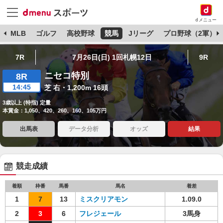
dメニュー
球
MLB
ゴルフ
高校野球
競馬
Jリーグ
プロ野球（2軍）
7R
7月26日(日) 1回札幌12日
9R
ニセコ特別
8R
14:45
芝 右・1,200m 16頭
3歳以上 (特指) 定量
本賞金：1,050、420、260、160、105万円
出馬表
データ分析
オッズ
結果
競走成績
着順
枠番
馬番
馬名
着差
1
7
13
ミスクリアモン
1.09.0
2
3
6
フレジェール
3馬身