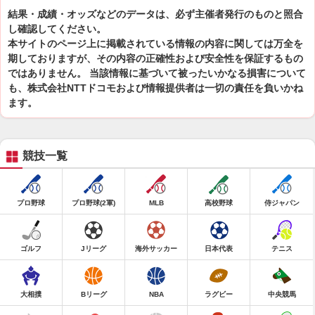
結果・成績・オッズなどのデータは、必ず主催者発行のものと照合
し確認してください。
本サイトのページ上に掲載されている情報の内容に関しては万全を
期しておりますが、その内容の正確性および安全性を保証するもの
ではありません。 当該情報に基づいて被ったいかなる損害について
も、株式会社NTTドコモおよび情報提供者は一切の責任を負いかね
ます。
競技一覧
プロ野球
プロ野球(2軍)
MLB
高校野球
侍ジャパン
ゴルフ
Jリーグ
海外サッカー
日本代表
テニス
大相撲
Bリーグ
NBA
ラグビー
中央競馬