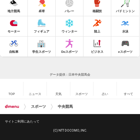
地方競馬
卓球
バレー
格闘技
バドミントン
モーター
フィギュア
ウィンター
陸上
水泳
自転車
学生スポーツ
Doスポーツ
ビジネス
eスポーツ
データ提供：日本中央競馬会
TOP
ニュース
天気
スポーツ
占い
すべて
スポーツ
中央競馬
サイトご利用にあたって
(C) NTT DOCOMO, INC.