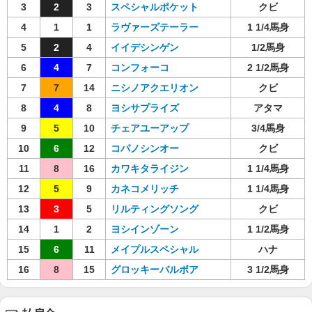
3
2
3
スペシャルポケット
クビ
4
1
1
ラヴァーズテーラー
1 1/4馬身
5
2
4
イイデシンゲン
1/2馬身
6
4
7
コンフォーコ
2 1/2馬身
7
7
14
ニシノアクエリオン
クビ
8
4
8
ヨシサプライズ
アタマ
9
5
10
チェアユーアップ
3/4馬身
10
6
12
コパノシンオー
クビ
11
8
16
カワキタライジン
1 1/4馬身
12
5
9
カネコメリッチ
1 1/4馬身
13
3
5
リルティングソング
クビ
14
1
2
ヨシインゾーン
1 1/2馬身
15
6
11
メイプルスペシャル
ハナ
16
8
15
グロッキーバルボア
3 1/2馬身