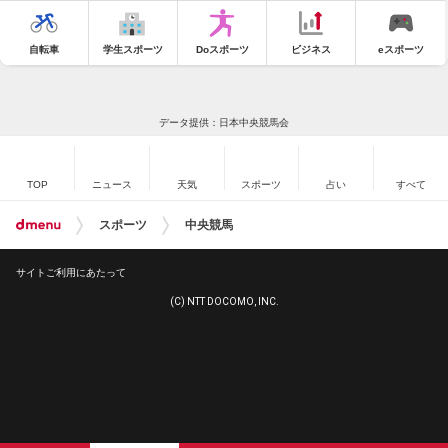
自転車
学生スポーツ
Doスポーツ
ビジネス
eスポーツ
データ提供：日本中央競馬会
TOP
ニュース
天気
スポーツ
占い
すべて
スポーツ
中央競馬
サイトご利用にあたって
(C) NTT DOCOMO, INC.