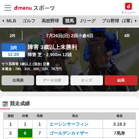
dメニュー
球
MLB
ゴルフ
高校野球
競馬
Jリーグ
プロ野球（2軍）
2R
7月26日(日) 2回小倉4日
4R
障害 3歳以上未勝利
3R
11:20
障害 芝・2,900m 12頭
サラ系障害 3歳以上 (混合) 定量
本賞金：780、310、200、120、78万円
出馬表
データ分析
オッズ
結果
競走成績
着順
枠番
馬番
馬名
着差
1
1
1
エーシンサーフィン
3.18.3
2
6
7
ゴールデンカイザー
7馬身