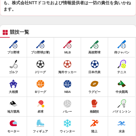
も、株式会社NTTドコモおよび情報提供者は一切の責任を負いかね
ます。
競技一覧
プロ野球
プロ野球(2軍)
MLB
高校野球
侍ジャパン
ゴルフ
Jリーグ
海外サッカー
日本代表
テニス
大相撲
Bリーグ
NBA
ラグビー
中央競馬
地方競馬
卓球
バレー
格闘技
バドミントン
モーター
フィギュア
ウィンター
陸上
水泳