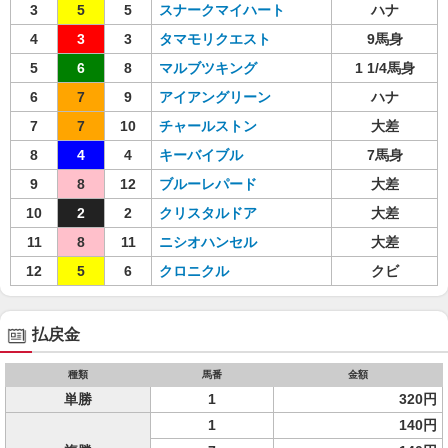
3
5
5
スナークマイハート
ハナ
4
3
3
タマモリクエスト
9馬身
5
6
8
マルブツキング
1 1/4馬身
6
7
9
アイアングリーン
ハナ
7
7
10
チャールストン
大差
8
4
4
キーバイブル
7馬身
9
8
12
ブルーレパード
大差
10
2
2
クリスタルドア
大差
11
8
11
ニシオハンセル
大差
12
5
6
クロニクル
クビ
払戻金
種類
馬番
金額
単勝
1
320円
1
140円