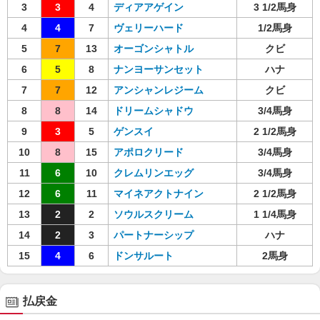
3
3
4
ディアアゲイン
3 1/2馬身
4
4
7
ヴェリーハード
1/2馬身
5
7
13
オーゴンシャトル
クビ
6
5
8
ナンヨーサンセット
ハナ
7
7
12
アンシャンレジーム
クビ
8
8
14
ドリームシャドウ
3/4馬身
9
3
5
ゲンスイ
2 1/2馬身
10
8
15
アポロクリード
3/4馬身
11
6
10
クレムリンエッグ
3/4馬身
12
6
11
マイネアクトナイン
2 1/2馬身
13
2
2
ソウルスクリーム
1 1/4馬身
14
2
3
パートナーシップ
ハナ
15
4
6
ドンサルート
2馬身
払戻金