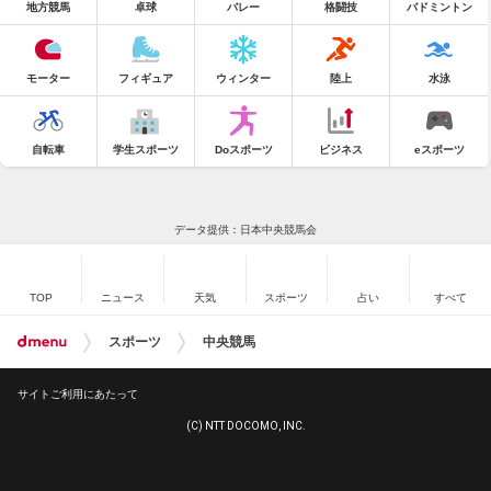
地方競馬
卓球
バレー
格闘技
バドミントン
モーター
フィギュア
ウィンター
陸上
水泳
自転車
学生スポーツ
Doスポーツ
ビジネス
eスポーツ
データ提供：日本中央競馬会
TOP
ニュース
天気
スポーツ
占い
すべて
スポーツ
中央競馬
サイトご利用にあたって
(C) NTT DOCOMO, INC.