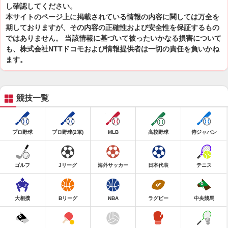
し確認してください。
本サイトのページ上に掲載されている情報の内容に関しては万全を
期しておりますが、その内容の正確性および安全性を保証するもの
ではありません。 当該情報に基づいて被ったいかなる損害について
も、株式会社NTTドコモおよび情報提供者は一切の責任を負いかね
ます。
競技一覧
プロ野球
プロ野球(2軍)
MLB
高校野球
侍ジャパン
ゴルフ
Jリーグ
海外サッカー
日本代表
テニス
大相撲
Bリーグ
NBA
ラグビー
中央競馬