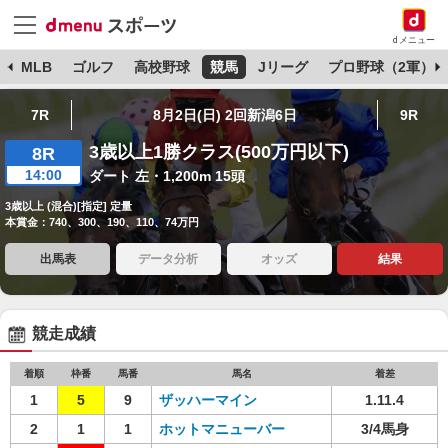
dメニュー
球
MLB
ゴルフ
高校野球
競馬
Jリーグ
プロ野球（2軍）
7R
8月2日(日) 2回新潟6日
9R
3歳以上1勝クラス(500万円以下)
8R
14:00
ダート 左・1,200m 15頭
3歳以上 (混合)[指定] 定量
本賞金：740、300、190、110、74万円
出馬表
データ分析
オッズ
結果
競走成績
着順
枠番
馬番
馬名
着差
1
5
9
ザッハーマイン
1.11.4
2
1
1
ホットマニューバー
3/4馬身