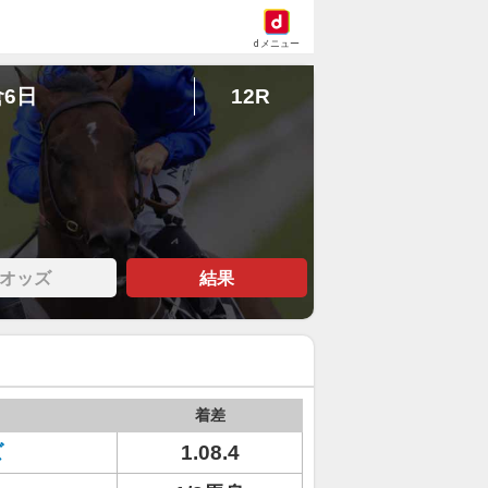
dメニュー
倉6日
12R
オッズ
結果
着差
ズ
1.08.4