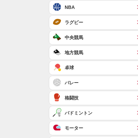
NBA
ラグビー
中央競馬
地方競馬
卓球
バレー
格闘技
バドミントン
モーター