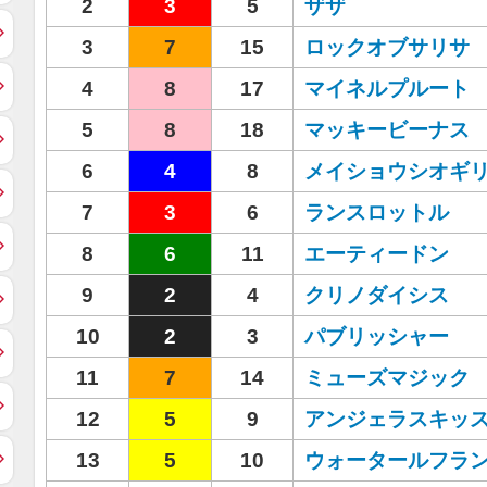
2
3
5
ザザ
3
7
15
ロックオブサリサ
4
8
17
マイネルプルート
5
8
18
マッキービーナス
6
4
8
メイショウシオギ
7
3
6
ランスロットル
8
6
11
エーティードン
9
2
4
クリノダイシス
10
2
3
パブリッシャー
11
7
14
ミューズマジック
12
5
9
アンジェラスキッ
13
5
10
ウォータールフラ