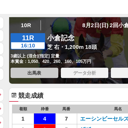
10R
8月2日(日) 2回小
11R
小倉記念
16:10
芝 右・1,200m 18頭
3歳以上 (混合)[指定] 定量
本賞金：1,050、420、260、160、105万円
出馬表
データ分析
競走成績
着順
枠番
馬番
馬名
1
4
7
エーシンビーセル