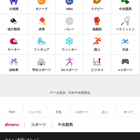
大相撲
Bリーグ
NBA
ラグビー
中央競馬
地方競馬
卓球
バレー
格闘技
バドミントン
モーター
フィギュア
ウィンター
陸上
水泳
自転車
学生スポーツ
Doスポーツ
ビジネス
eスポーツ
データ提供：日本中央競馬会
TOP
ニュース
天気
スポーツ
占い
すべて
スポーツ
中央競馬
サイトご利用にあたって