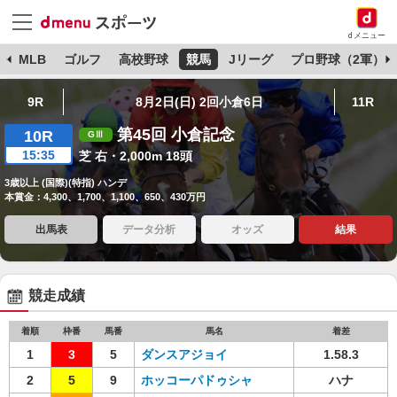
dメニュー
球
MLB
ゴルフ
高校野球
競馬
Jリーグ
プロ野球（2軍）
9R
8月2日(日) 2回小倉6日
11R
第45回 小倉記念
10R
15:35
芝 右・2,000m 18頭
3歳以上 (国際)(特指) ハンデ
本賞金：4,300、1,700、1,100、650、430万円
出馬表
データ分析
オッズ
結果
競走成績
着順
枠番
馬番
馬名
着差
1
3
5
ダンスアジョイ
1.58.3
2
5
9
ホッコーパドゥシャ
ハナ