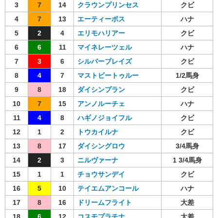
3
7
14
クラウンプリンセス
クビ
4
7
13
エーティーボス
ハナ
5
2
4
エリモハリアー
クビ
6
6
11
マイネレーツェル
ハナ
7
3
6
シルバーブレイズ
クビ
8
4
7
マストビートゥルー
1/2馬身
9
8
18
ダイシンプラン
クビ
10
7
15
アンノルーチェ
ハナ
11
4
8
ハギノジョイフル
クビ
12
1
2
トウカイルナ
クビ
13
8
17
ダイシングロウ
3/4馬身
14
2
3
ニルヴァーナ
1 3/4馬身
15
1
1
チョウサンデイ
クビ
16
5
10
テイエムアンコール
ハナ
17
8
16
ドリームフライト
大差
18
6
12
コスモプラチナ
大差