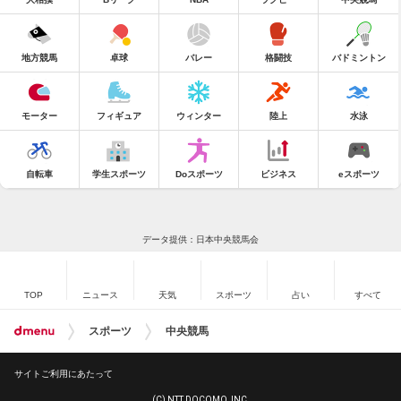
地方競馬
卓球
バレー
格闘技
バドミントン
モーター
フィギュア
ウィンター
陸上
水泳
自転車
学生スポーツ
Doスポーツ
ビジネス
eスポーツ
データ提供：日本中央競馬会
TOP
ニュース
天気
スポーツ
占い
すべて
スポーツ
中央競馬
サイトご利用にあたって
(C) NTT DOCOMO, INC.