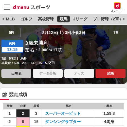
dメニュー
球
MLB
ゴルフ
高校野球
競馬
Jリーグ
プロ野球（2軍）
5R
8月22日(土) 3回小倉3日
7R
3歳未勝利
6R
13:15
芝 右・2,000m 17頭
3歳 ［指定］ 馬齢
本賞金：500、200、130、75、50万円
出馬表
データ分析
オッズ
結果
競走成績
着順
枠番
馬番
馬名
着差
1
2
3
スーパーオービット
1.59.8
2
8
15
ダンシングラプター
4馬身