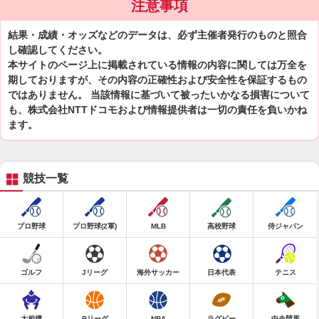
注意事項
結果・成績・オッズなどのデータは、必ず主催者発行のものと照合
し確認してください。
本サイトのページ上に掲載されている情報の内容に関しては万全を
期しておりますが、その内容の正確性および安全性を保証するもの
ではありません。 当該情報に基づいて被ったいかなる損害について
も、株式会社NTTドコモおよび情報提供者は一切の責任を負いかね
ます。
競技一覧
プロ野球
プロ野球(2軍)
MLB
高校野球
侍ジャパン
ゴルフ
Jリーグ
海外サッカー
日本代表
テニス
大相撲
Bリーグ
NBA
ラグビー
中央競馬