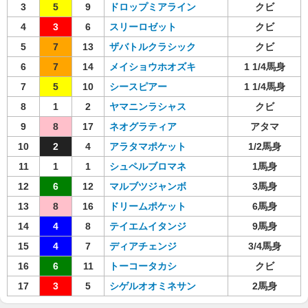
3
5
9
ドロップミアライン
クビ
4
3
6
スリーロゼット
クビ
5
7
13
ザバトルクラシック
クビ
6
7
14
メイショウホオズキ
1 1/4馬身
7
5
10
シースピアー
1 1/4馬身
8
1
2
ヤマニンラシャス
クビ
9
8
17
ネオグラティア
アタマ
10
2
4
アラタマポケット
1/2馬身
11
1
1
シュペルブロマネ
1馬身
12
6
12
マルブツジャンボ
3馬身
13
8
16
ドリームポケット
6馬身
14
4
8
テイエムイタンジ
9馬身
15
4
7
ディアチェンジ
3/4馬身
16
6
11
トーコータカシ
クビ
17
3
5
シゲルオオミネサン
2馬身