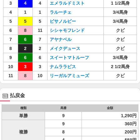
3
4
4
エメラルドミスト
1 1/2馬身
4
1
1
ラルーチェ
3/4馬身
5
5
5
ピサノルビー
3/4馬身
6
8
11
シシャモフレンド
クビ
7
6
7
アヤナベル
クビ
8
2
2
メイクデュース
クビ
9
6
6
スイートマトルーフ
3/4馬身
10
3
3
ナムララピス
2 1/2馬身
11
8
10
リーガルアミューズ
クビ
払戻金
種類
馬番
金額
単勝
9
1,290円
9
360円
複勝
8
200円