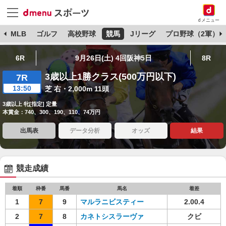
dメニュー
球
MLB
ゴルフ
高校野球
競馬
Jリーグ
プロ野球（2軍）
6R
9月26日(土) 4回阪神5日
8R
3歳以上1勝クラス(500万円以下)
7R
13:50
芝 右・2,000m 11頭
3歳以上 牝[指定] 定量
本賞金：740、300、190、110、74万円
出馬表
データ分析
オッズ
結果
競走成績
着順
枠番
馬番
馬名
着差
1
7
9
マルラニビスティー
2.00.4
2
7
8
カネトシスラーヴァ
クビ