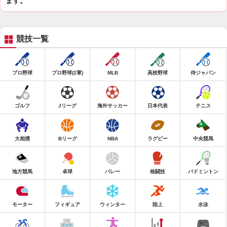
ます。
競技一覧
プロ野球
プロ野球(2軍)
MLB
高校野球
侍ジャパン
ゴルフ
Jリーグ
海外サッカー
日本代表
テニス
大相撲
Bリーグ
NBA
ラグビー
中央競馬
地方競馬
卓球
バレー
格闘技
バドミントン
モーター
フィギュア
ウィンター
陸上
水泳