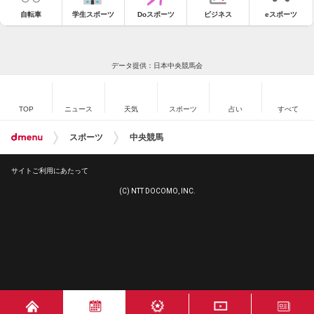
自転車
学生スポーツ
Doスポーツ
ビジネス
eスポーツ
データ提供：日本中央競馬会
TOP
ニュース
天気
スポーツ
占い
すべて
スポーツ
中央競馬
サイトご利用にあたって
(C) NTT DOCOMO, INC.