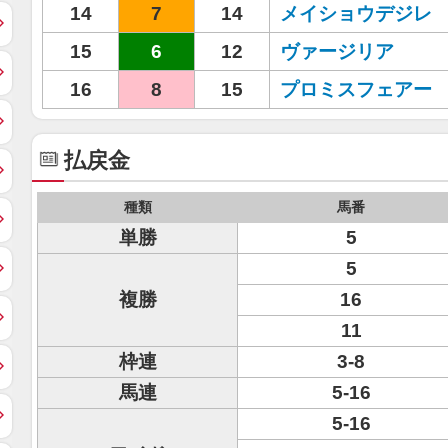
14
7
14
メイショウデジレ
15
6
12
ヴァージリア
16
8
15
プロミスフェアー
払戻金
種類
馬番
単勝
5
5
複勝
16
11
枠連
3-8
馬連
5-16
5-16