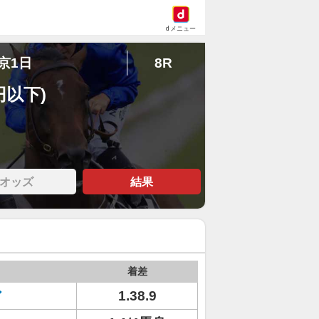
dメニュー
東京1日
8R
円以下)
オッズ
結果
着差
ア
1.38.9