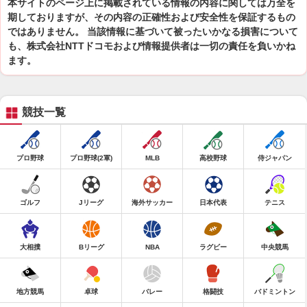
本サイトのページ上に掲載されている情報の内容に関しては万全を
期しておりますが、その内容の正確性および安全性を保証するもの
ではありません。 当該情報に基づいて被ったいかなる損害について
も、株式会社NTTドコモおよび情報提供者は一切の責任を負いかね
ます。
競技一覧
プロ野球
プロ野球(2軍)
MLB
高校野球
侍ジャパン
ゴルフ
Jリーグ
海外サッカー
日本代表
テニス
大相撲
Bリーグ
NBA
ラグビー
中央競馬
地方競馬
卓球
バレー
格闘技
バドミントン