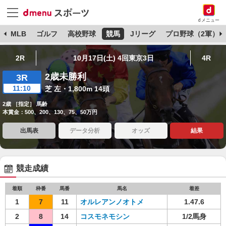
dメニュー
球
MLB
ゴルフ
高校野球
競馬
Jリーグ
プロ野球（2軍）
2R
10月17日(土) 4回東京3日
4R
2歳未勝利
3R
11:10
芝 左・1,800m 14頭
2歳 ［指定］ 馬齢
本賞金：500、200、130、75、50万円
出馬表
データ分析
オッズ
結果
競走成績
着順
枠番
馬番
馬名
着差
1
7
11
オルレアンノオトメ
1.47.6
2
8
14
コスモネモシン
1/2馬身