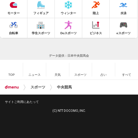
モーター
フィギュア
ウィンター
陸上
水泳
自転車
学生スポーツ
Doスポーツ
ビジネス
eスポーツ
データ提供：日本中央競馬会
TOP
ニュース
天気
スポーツ
占い
すべて
スポーツ
中央競馬
サイトご利用にあたって
(C) NTT DOCOMO, INC.