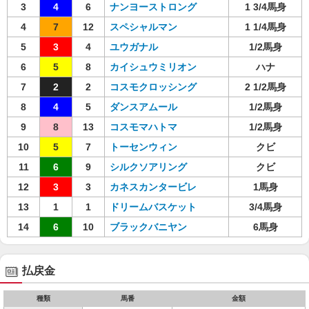
3
4
6
ナンヨーストロング
1 3/4馬身
4
7
12
スペシャルマン
1 1/4馬身
5
3
4
ユウガナル
1/2馬身
6
5
8
カイシュウミリオン
ハナ
7
2
2
コスモクロッシング
2 1/2馬身
8
4
5
ダンスアムール
1/2馬身
9
8
13
コスモマハトマ
1/2馬身
10
5
7
トーセンウィン
クビ
11
6
9
シルクソアリング
クビ
12
3
3
カネスカンタービレ
1馬身
13
1
1
ドリームバスケット
3/4馬身
14
6
10
ブラックバニヤン
6馬身
払戻金
種類
馬番
金額