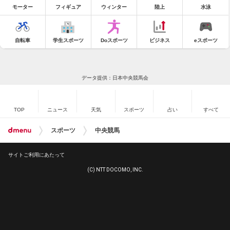
モーター
フィギュア
ウィンター
陸上
水泳
自転車
学生スポーツ
Doスポーツ
ビジネス
eスポーツ
データ提供：日本中央競馬会
TOP
ニュース
天気
スポーツ
占い
すべて
スポーツ
中央競馬
サイトご利用にあたって
(C) NTT DOCOMO, INC.