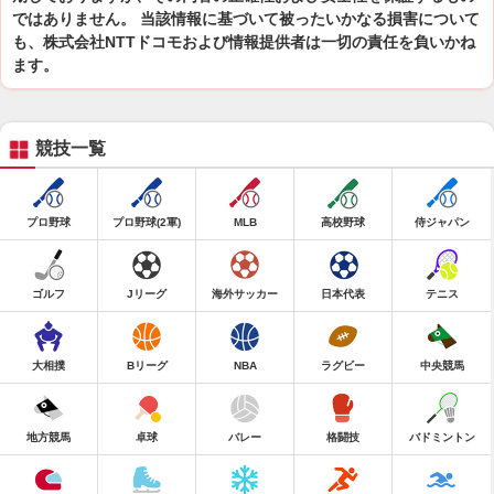
ではありません。 当該情報に基づいて被ったいかなる損害について
も、株式会社NTTドコモおよび情報提供者は一切の責任を負いかね
ます。
競技一覧
プロ野球
プロ野球(2軍)
MLB
高校野球
侍ジャパン
ゴルフ
Jリーグ
海外サッカー
日本代表
テニス
大相撲
Bリーグ
NBA
ラグビー
中央競馬
地方競馬
卓球
バレー
格闘技
バドミントン