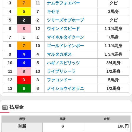
3
7
11
ナムラフォエバー
クビ
4
5
7
キセキ
3馬身
5
2
2
ツリーズオブホープ
クビ
6
8
12
ウインドスピード
1 1/4馬身
7
1
1
マイネルタイクーン
7馬身
8
7
10
ゴールドレインボー
1 1/4馬身
9
4
4
マルタカボス
1 3/4馬身
10
4
5
ハギノスピリッツ
3/4馬身
11
8
13
ライブリシーラ
1/2馬身
12
3
3
ファコンドー
5馬身
13
6
8
メイショウイオラニ
1/2馬身
払戻金
種類
馬番
金額
単勝
6
160円