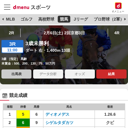
dメニュー
球
MLB
ゴルフ
高校野球
競馬
Jリーグ
プロ野球（2軍）
2R
2月6日(土) 2回京都3日
4R
3歳未勝利
3R
11:00
ダート 右・1,400m 13頭
3歳 ［指定］ 馬齢
本賞金：500、200、130、75、50万円
出馬表
データ分析
オッズ
結果
競走成績
着順
枠番
馬番
馬名
着差
1
5
6
ディオメデス
1.26.6
2
6
9
シゲルタダカツ
クビ