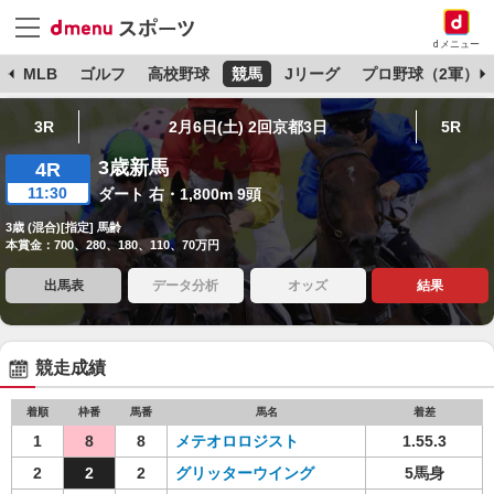
dメニュー
球
MLB
ゴルフ
高校野球
競馬
Jリーグ
プロ野球（2軍）
3R
2月6日(土) 2回京都3日
5R
3歳新馬
4R
11:30
ダート 右・1,800m 9頭
3歳 (混合)[指定] 馬齢
本賞金：700、280、180、110、70万円
出馬表
データ分析
オッズ
結果
競走成績
着順
枠番
馬番
馬名
着差
1
8
8
メテオロロジスト
1.55.3
2
2
2
グリッターウイング
5馬身