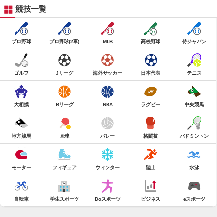
競技一覧
プロ野球
プロ野球(2軍)
MLB
高校野球
侍ジャパン
ゴルフ
Jリーグ
海外サッカー
日本代表
テニス
大相撲
Bリーグ
NBA
ラグビー
中央競馬
地方競馬
卓球
バレー
格闘技
バドミントン
モーター
フィギュア
ウィンター
陸上
水泳
自転車
学生スポーツ
Doスポーツ
ビジネス
eスポーツ