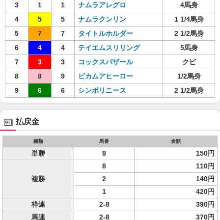
3
1
1
ナムラアレグロ
4馬身
4
5
5
ナムラクンリン
1 1/4馬身
5
7
7
タイトルホルダー
2 1/2馬身
6
4
4
テイエムスリリング
5馬身
7
3
3
コックスバザール
クビ
8
8
9
ビカムアヒーロー
1/2馬身
9
6
6
シンボリニース
2 1/2馬身
払戻金
種類
馬番
金額
単勝
8
150円
8
110円
複勝
2
140円
1
420円
枠連
2-8
390円
馬連
2-8
370円