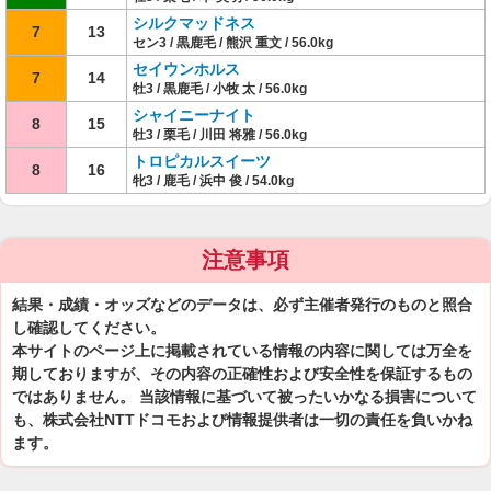
シルクマッドネス
7
13
セン3 / 黒鹿毛 / 熊沢 重文 / 56.0kg
セイウンホルス
7
14
牡3 / 黒鹿毛 / 小牧 太 / 56.0kg
シャイニーナイト
8
15
牡3 / 栗毛 / 川田 将雅 / 56.0kg
トロピカルスイーツ
8
16
牝3 / 鹿毛 / 浜中 俊 / 54.0kg
注意事項
結果・成績・オッズなどのデータは、必ず主催者発行のものと照合
し確認してください。
本サイトのページ上に掲載されている情報の内容に関しては万全を
期しておりますが、その内容の正確性および安全性を保証するもの
ではありません。 当該情報に基づいて被ったいかなる損害について
も、株式会社NTTドコモおよび情報提供者は一切の責任を負いかね
ます。