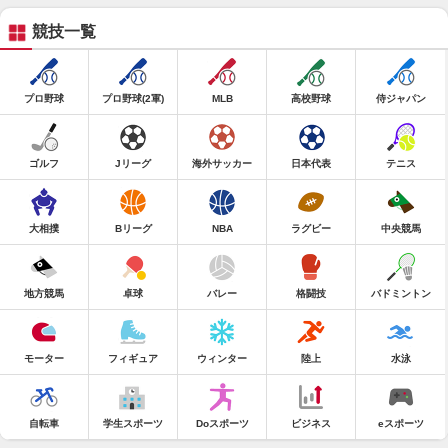
競技一覧
プロ野球
プロ野球(2軍)
MLB
高校野球
侍ジャパン
ゴルフ
Jリーグ
海外サッカー
日本代表
テニス
大相撲
Bリーグ
NBA
ラグビー
中央競馬
地方競馬
卓球
バレー
格闘技
バドミントン
モーター
フィギュア
ウィンター
陸上
水泳
自転車
学生スポーツ
Doスポーツ
ビジネス
eスポーツ