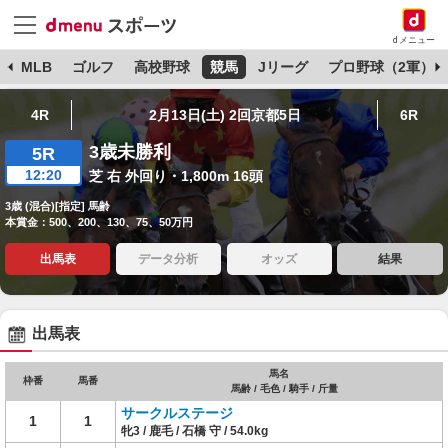
dメニュー
球
MLB
ゴルフ
高校野球
競馬
Jリーグ
プロ野球（2軍）
4R
2月13日(土) 2回京都5日
6R
3歳未勝利
5R
12:20
芝 右 外回り・1,800m 16頭
3歳 (混合)[指定] 馬齢
本賞金：500、200、130、75、50万円
出馬表
データ分析
オッズ
結果
出馬表
馬名
枠番
馬番
馬齢 / 毛色 / 騎手 / 斤量
サークルステージ
1
1
牝3 / 鹿毛 / 石橋 守 / 54.0kg