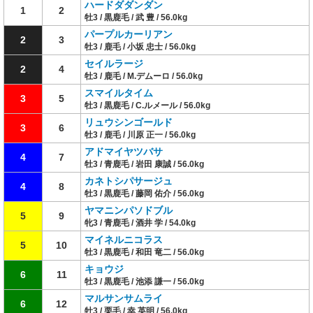
ハードダダンダン
1
2
牡3 / 黒鹿毛 / 武 豊 / 56.0kg
パープルカーリアン
2
3
牡3 / 鹿毛 / 小坂 忠士 / 56.0kg
セイルラージ
2
4
牡3 / 鹿毛 / M.デムーロ / 56.0kg
スマイルタイム
3
5
牡3 / 黒鹿毛 / C.ルメール / 56.0kg
リュウシンゴールド
3
6
牡3 / 鹿毛 / 川原 正一 / 56.0kg
アドマイヤツバサ
4
7
牡3 / 青鹿毛 / 岩田 康誠 / 56.0kg
カネトシパサージュ
4
8
牡3 / 黒鹿毛 / 藤岡 佑介 / 56.0kg
ヤマニンパソドブル
5
9
牝3 / 青鹿毛 / 酒井 学 / 54.0kg
マイネルニコラス
5
10
牡3 / 黒鹿毛 / 和田 竜二 / 56.0kg
キョウジ
6
11
牡3 / 黒鹿毛 / 池添 謙一 / 56.0kg
マルサンサムライ
6
12
牡3 / 栗毛 / 幸 英明 / 56.0kg