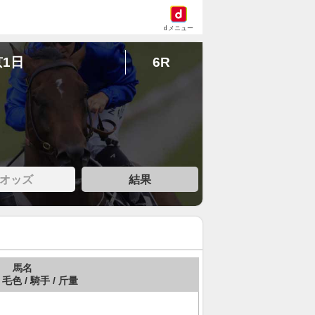
dメニュー
京1日
6R
オッズ
結果
馬名
 毛色 / 騎手 / 斤量