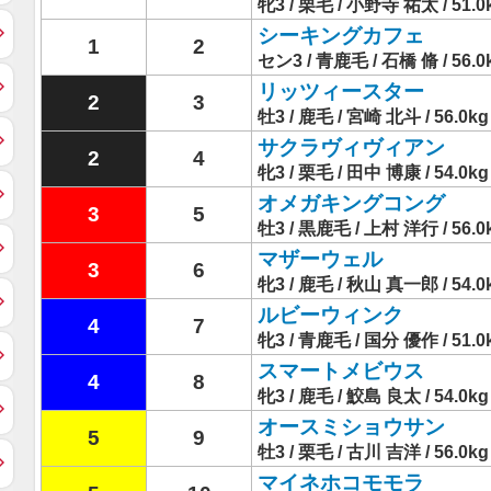
牝3 / 栗毛 / 小野寺 祐太 / 51.0
シーキングカフェ
1
2
セン3 / 青鹿毛 / 石橋 脩 / 56.0
リッツィースター
2
3
牡3 / 鹿毛 / 宮崎 北斗 / 56.0kg
サクラヴィヴィアン
2
4
牝3 / 栗毛 / 田中 博康 / 54.0kg
オメガキングコング
3
5
牡3 / 黒鹿毛 / 上村 洋行 / 56.0
マザーウェル
3
6
牝3 / 鹿毛 / 秋山 真一郎 / 54.0
ルビーウィンク
4
7
牝3 / 青鹿毛 / 国分 優作 / 51.0
スマートメビウス
4
8
牝3 / 鹿毛 / 鮫島 良太 / 54.0kg
オースミショウサン
5
9
牡3 / 栗毛 / 古川 吉洋 / 56.0kg
マイネホコモモラ