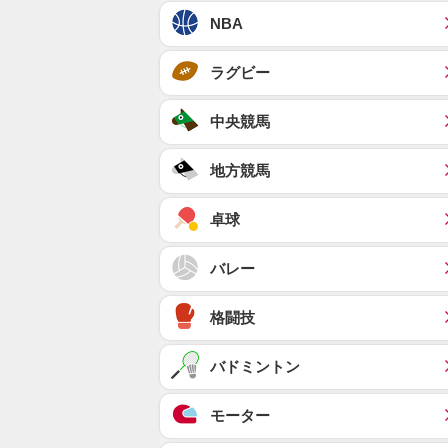
NBA
ラグビー
中央競馬
地方競馬
卓球
バレー
格闘技
バドミントン
モーター