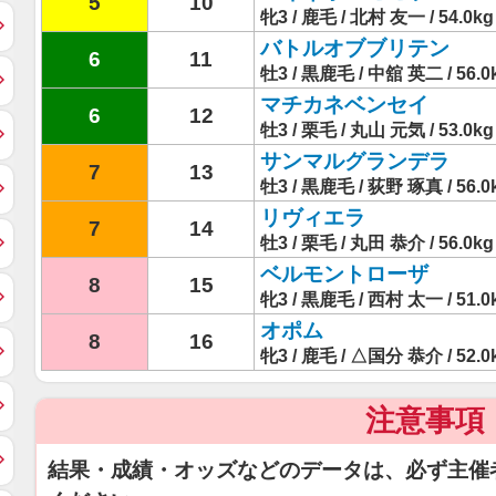
5
10
牝3 / 鹿毛 / 北村 友一 / 54.0kg
バトルオブブリテン
6
11
牡3 / 黒鹿毛 / 中舘 英二 / 56.0
マチカネベンセイ
6
12
牡3 / 栗毛 / 丸山 元気 / 53.0kg
サンマルグランデラ
7
13
牡3 / 黒鹿毛 / 荻野 琢真 / 56.0
リヴィエラ
7
14
牡3 / 栗毛 / 丸田 恭介 / 56.0kg
ベルモントローザ
8
15
牝3 / 黒鹿毛 / 西村 太一 / 51.0
オポム
8
16
牝3 / 鹿毛 / △国分 恭介 / 52.0
注意事項
結果・成績・オッズなどのデータは、必ず主催