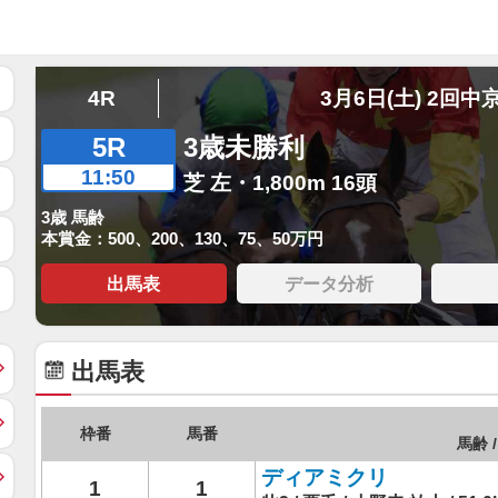
4R
3月6日(土) 2回中
5R
3歳未勝利
11:50
芝 左・1,800m 16頭
3歳 馬齢
本賞金：500、200、130、75、50万円
出馬表
データ分析
出馬表
枠番
馬番
馬齢 /
ディアミクリ
1
1