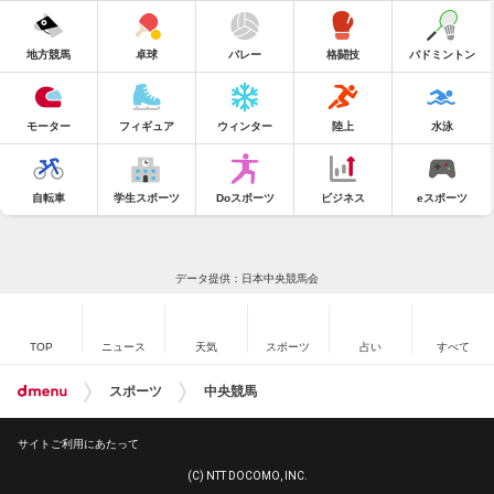
地方競馬
卓球
バレー
格闘技
バドミントン
モーター
フィギュア
ウィンター
陸上
水泳
自転車
学生スポーツ
Doスポーツ
ビジネス
eスポーツ
データ提供：日本中央競馬会
TOP
ニュース
天気
スポーツ
占い
すべて
スポーツ
中央競馬
サイトご利用にあたって
(C) NTT DOCOMO, INC.