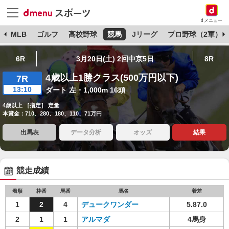
dメニュー
球
MLB
ゴルフ
高校野球
競馬
Jリーグ
プロ野球（2軍）
6R
3月20日(土) 2回中京5日
8R
4歳以上1勝クラス(500万円以下)
7R
13:10
ダート 左・1,000m 16頭
4歳以上 ［指定］ 定量
本賞金：710、280、180、110、71万円
出馬表
データ分析
オッズ
結果
競走成績
着順
枠番
馬番
馬名
着差
1
2
4
デュークワンダー
5.87.0
2
1
1
アルマダ
4馬身