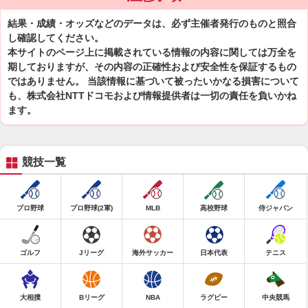
結果・成績・オッズなどのデータは、必ず主催者発行のものと照合
し確認してください。
本サイトのページ上に掲載されている情報の内容に関しては万全を
期しておりますが、その内容の正確性および安全性を保証するもの
ではありません。 当該情報に基づいて被ったいかなる損害について
も、株式会社NTTドコモおよび情報提供者は一切の責任を負いかね
ます。
競技一覧
プロ野球
プロ野球(2軍)
MLB
高校野球
侍ジャパン
ゴルフ
Jリーグ
海外サッカー
日本代表
テニス
大相撲
Bリーグ
NBA
ラグビー
中央競馬