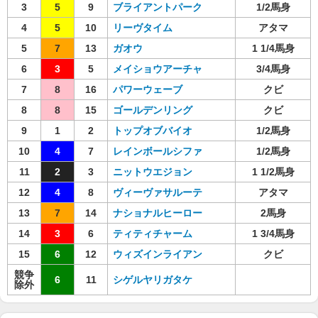
3
5
9
ブライアントパーク
1/2馬身
4
5
10
リーヴタイム
アタマ
5
7
13
ガオウ
1 1/4馬身
6
3
5
メイショウアーチャ
3/4馬身
7
8
16
パワーウェーブ
クビ
8
8
15
ゴールデンリング
クビ
9
1
2
トップオブバイオ
1/2馬身
10
4
7
レインボールシファ
1/2馬身
11
2
3
ニットウエジョン
1 1/2馬身
12
4
8
ヴィーヴァサルーテ
アタマ
13
7
14
ナショナルヒーロー
2馬身
14
3
6
ティティチャーム
1 3/4馬身
15
6
12
ウィズインライアン
クビ
競争
6
11
シゲルヤリガタケ
除外