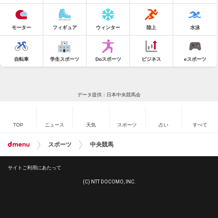
モーター
フィギュア
ウィンター
陸上
水泳
自転車
学生スポーツ
Doスポーツ
ビジネス
eスポーツ
データ提供：日本中央競馬会
TOP
ニュース
天気
スポーツ
占い
すべて
スポーツ
中央競馬
サイトご利用にあたって
(C) NTT DOCOMO, INC.