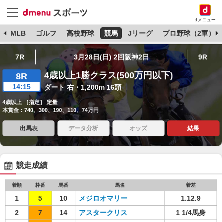
dメニュー
球
MLB
ゴルフ
高校野球
競馬
Jリーグ
プロ野球（2軍）
7R
3月28日(日) 2回阪神2日
9R
4歳以上1勝クラス(500万円以下)
8R
14:15
ダート 右・1,200m 16頭
4歳以上 ［指定］ 定量
本賞金：740、300、190、110、74万円
出馬表
データ分析
オッズ
結果
競走成績
着順
枠番
馬番
馬名
着差
1
5
10
メジロオマリー
1.12.9
2
7
14
アスタークリス
1 1/4馬身