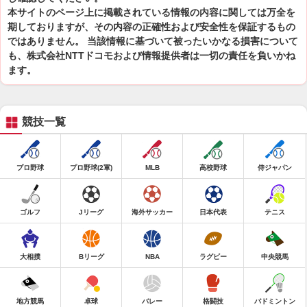
本サイトのページ上に掲載されている情報の内容に関しては万全を
期しておりますが、その内容の正確性および安全性を保証するもの
ではありません。 当該情報に基づいて被ったいかなる損害について
も、株式会社NTTドコモおよび情報提供者は一切の責任を負いかね
ます。
競技一覧
プロ野球
プロ野球(2軍)
MLB
高校野球
侍ジャパン
ゴルフ
Jリーグ
海外サッカー
日本代表
テニス
大相撲
Bリーグ
NBA
ラグビー
中央競馬
地方競馬
卓球
バレー
格闘技
バドミントン