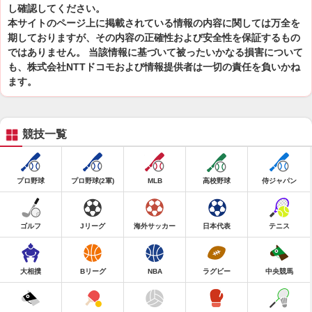
し確認してください。
本サイトのページ上に掲載されている情報の内容に関しては万全を
期しておりますが、その内容の正確性および安全性を保証するもの
ではありません。 当該情報に基づいて被ったいかなる損害について
も、株式会社NTTドコモおよび情報提供者は一切の責任を負いかね
ます。
競技一覧
プロ野球
プロ野球(2軍)
MLB
高校野球
侍ジャパン
ゴルフ
Jリーグ
海外サッカー
日本代表
テニス
大相撲
Bリーグ
NBA
ラグビー
中央競馬