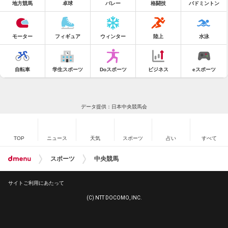
地方競馬
卓球
バレー
格闘技
バドミントン
モーター
フィギュア
ウィンター
陸上
水泳
自転車
学生スポーツ
Doスポーツ
ビジネス
eスポーツ
データ提供：日本中央競馬会
TOP
ニュース
天気
スポーツ
占い
すべて
スポーツ
中央競馬
サイトご利用にあたって
(C) NTT DOCOMO, INC.