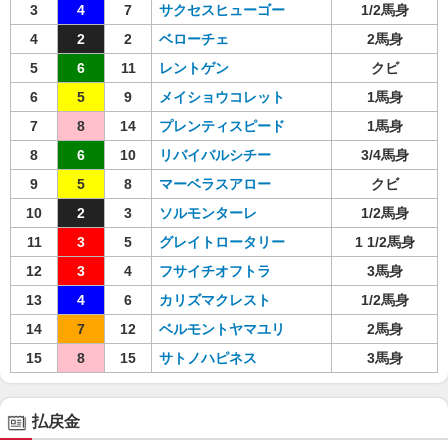
3
4
7
サクセスヒューゴー
1/2馬身
4
2
2
ベローチェ
2馬身
5
6
11
レントゲン
クビ
6
5
9
メイショウコレット
1馬身
7
8
14
プレンティスピード
1馬身
8
6
10
リバイバルシチー
3/4馬身
9
5
8
マーベラスアロー
クビ
10
2
3
ソルモンターレ
1/2馬身
11
3
5
グレイトロータリー
1 1/2馬身
12
3
4
フサイチオフトラ
3馬身
13
4
6
カリズマクレスト
1/2馬身
14
7
12
ベルモントヤマユリ
2馬身
15
8
15
サトノハピネス
3馬身
払戻金