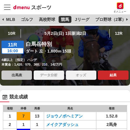
dメニュー
球
MLB
ゴルフ
高校野球
競馬
Jリーグ
プロ野球（2軍）
10R
5月2日(日) 1回新潟2日
12R
白馬岳特別
11R
16:00
ダート 左・1,800m 15頭
4歳以上 ［指定］ ハンデ
本賞金：1,420、570、360、210、142万円
出馬表
データ分析
オッズ
結果
競走成績
着順
枠番
馬番
馬名
着差
1
7
13
ジョウノボヘミアン
1.52.8
2
1
1
メイクアダッシュ
2馬身