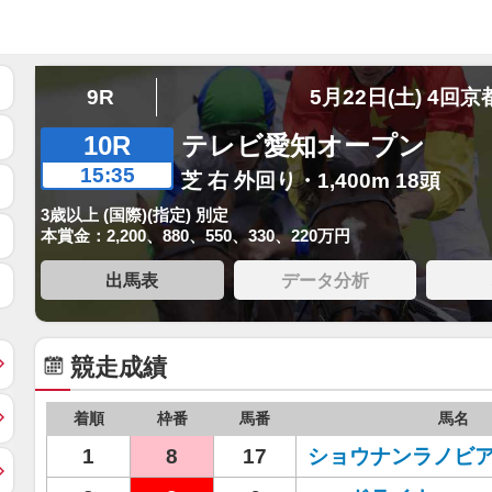
9R
5月22日(土) 4回京
10R
テレビ愛知オープン
15:35
芝 右 外回り・1,400m 18頭
3歳以上 (国際)(指定) 別定
本賞金：2,200、880、550、330、220万円
出馬表
データ分析
競走成績
着順
枠番
馬番
馬名
1
8
17
ショウナンラノビ