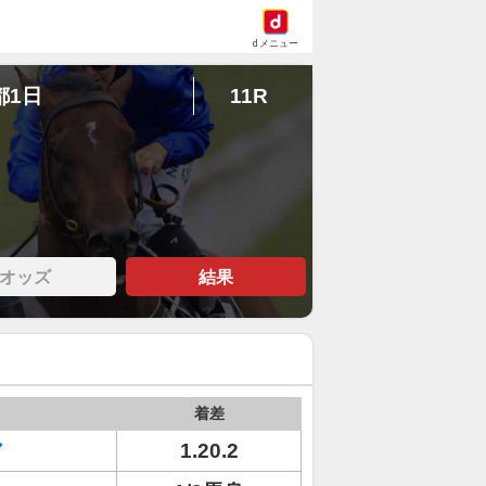
dメニュー
都1日
11R
オッズ
結果
着差
ア
1.20.2