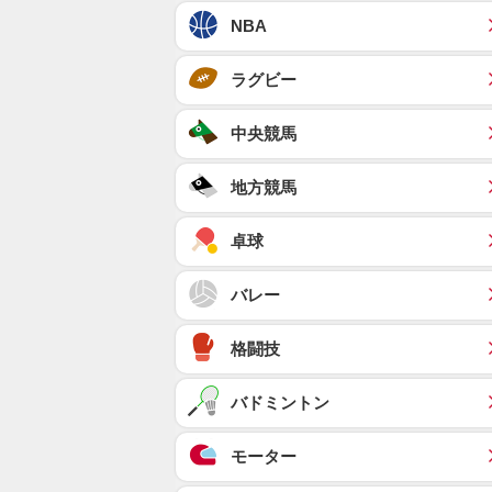
NBA
ラグビー
中央競馬
地方競馬
卓球
バレー
格闘技
バドミントン
モーター