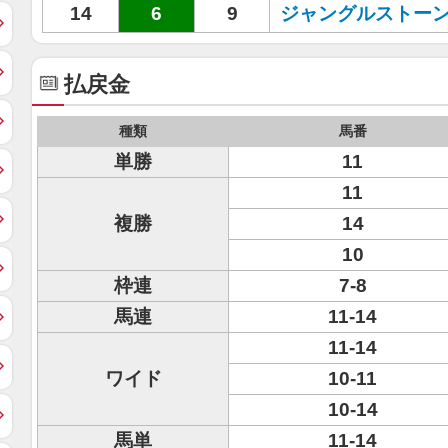
14
6
9
ジャングルストー
払戻金
種類
馬番
単勝
11
11
複勝
14
10
枠連
7-8
馬連
11-14
11-14
ワイド
10-11
10-14
馬単
11-14