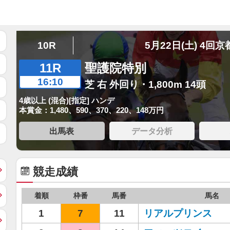
10R
5月22日(土) 4回京
11R
聖護院特別
16:10
芝 右 外回り・1,800m 14頭
4歳以上 (混合)[指定] ハンデ
本賞金：1,480、590、370、220、148万円
出馬表
データ分析
競走成績
着順
枠番
馬番
馬名
1
7
11
リアルプリンス