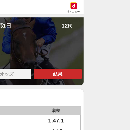
dメニュー
都1日
12R
オッズ
結果
着差
1.47.1