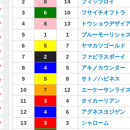
2
8
14
フィッツロイ
3
6
10
フサイチオフトラ
4
8
13
トウショウデザイ
5
1
1
ブルーモーリシャ
6
5
7
ヤマカツゴールド
7
2
2
ファビラスボーイ
8
4
5
アキノカウンター
9
5
8
サトノハピネス
10
7
12
エーケーサンライ
11
3
4
タイカーリアン
12
4
6
アグネスヨジゲン
13
3
3
シャローム