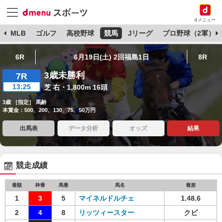
dメニュー
球
MLB
ゴルフ
高校野球
競馬
Jリーグ
プロ野球（2軍）
6R
6月19日(土) 2回福島1日
8R
3歳未勝利
7R
13:25
芝 右・1,800m 16頭
3歳 ［指定］ 馬齢
本賞金：500、200、130、75、50万円
出馬表
データ分析
オッズ
結果
競走成績
着順
枠番
馬番
馬名
着差
1
3
5
マイネルドルチェ
1.48.6
2
4
8
リッツィースター
クビ