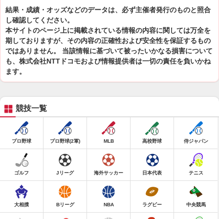
結果・成績・オッズなどのデータは、必ず主催者発行のものと照合
し確認してください。
本サイトのページ上に掲載されている情報の内容に関しては万全を
期しておりますが、その内容の正確性および安全性を保証するもの
ではありません。 当該情報に基づいて被ったいかなる損害について
も、株式会社NTTドコモおよび情報提供者は一切の責任を負いかね
ます。
競技一覧
プロ野球
プロ野球(2軍)
MLB
高校野球
侍ジャパン
ゴルフ
Jリーグ
海外サッカー
日本代表
テニス
大相撲
Bリーグ
NBA
ラグビー
中央競馬