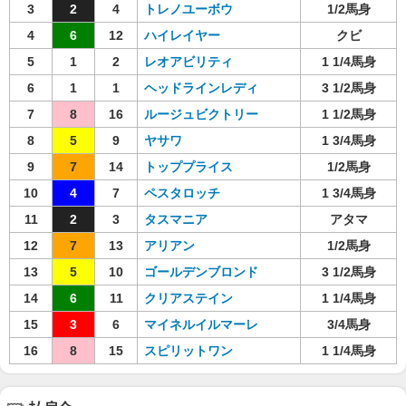
3
2
4
トレノユーボウ
1/2馬身
4
6
12
ハイレイヤー
クビ
5
1
2
レオアビリティ
1 1/4馬身
6
1
1
ヘッドラインレディ
3 1/2馬身
7
8
16
ルージュビクトリー
1 1/2馬身
8
5
9
ヤサワ
1 3/4馬身
9
7
14
トッププライス
1/2馬身
10
4
7
ペスタロッチ
1 3/4馬身
11
2
3
タスマニア
アタマ
12
7
13
アリアン
1/2馬身
13
5
10
ゴールデンブロンド
3 1/2馬身
14
6
11
クリアステイン
1 1/4馬身
15
3
6
マイネルイルマーレ
3/4馬身
16
8
15
スピリットワン
1 1/4馬身