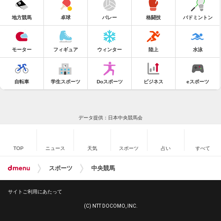
地方競馬
卓球
バレー
格闘技
バドミントン
モーター
フィギュア
ウィンター
陸上
水泳
自転車
学生スポーツ
Doスポーツ
ビジネス
eスポーツ
データ提供：日本中央競馬会
TOP
ニュース
天気
スポーツ
占い
すべて
スポーツ
中央競馬
サイトご利用にあたって
(C) NTT DOCOMO, INC.