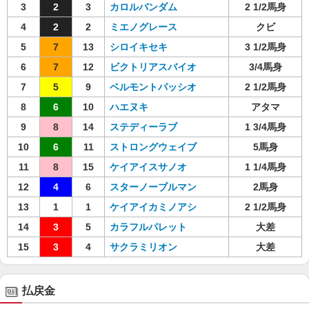
3
2
3
カロルバンダム
2 1/2馬身
4
2
2
ミエノグレース
クビ
5
7
13
シロイキセキ
3 1/2馬身
6
7
12
ビクトリアスバイオ
3/4馬身
7
5
9
ベルモントパッシオ
2 1/2馬身
8
6
10
ハエヌキ
アタマ
9
8
14
ステディーラブ
1 3/4馬身
10
6
11
ストロングウェイブ
5馬身
11
8
15
ケイアイスサノオ
1 1/4馬身
12
4
6
スターノーブルマン
2馬身
13
1
1
ケイアイカミノアシ
2 1/2馬身
14
3
5
カラフルパレット
大差
15
3
4
サクラミリオン
大差
払戻金