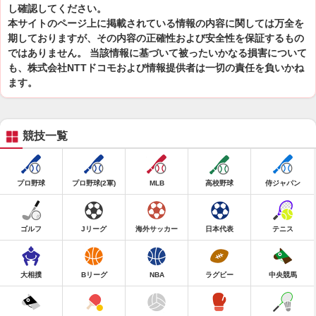
し確認してください。
本サイトのページ上に掲載されている情報の内容に関しては万全を
期しておりますが、その内容の正確性および安全性を保証するもの
ではありません。 当該情報に基づいて被ったいかなる損害について
も、株式会社NTTドコモおよび情報提供者は一切の責任を負いかね
ます。
競技一覧
プロ野球
プロ野球(2軍)
MLB
高校野球
侍ジャパン
ゴルフ
Jリーグ
海外サッカー
日本代表
テニス
大相撲
Bリーグ
NBA
ラグビー
中央競馬