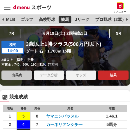
dメニュー
球
MLB
ゴルフ
高校野球
競馬
Jリーグ
プロ野球（2軍）
7R
6月19日(土) 2回福島1日
9R
3歳以上1勝クラス(500万円以下)
8R
14:00
ダート 右・1,700m 15頭
3歳以上 ［指定］ 定量
本賞金：740、300、190、110、74万円
出馬表
データ分析
オッズ
結果
競走成績
着順
枠番
馬番
馬名
着差
1
5
8
ヤマニンバッスル
1.46.1
2
4
7
カーネリアンシチー
5馬身