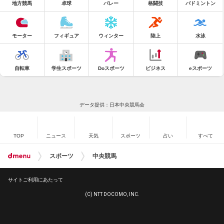
地方競馬
卓球
バレー
格闘技
バドミントン
モーター
フィギュア
ウィンター
陸上
水泳
自転車
学生スポーツ
Doスポーツ
ビジネス
eスポーツ
データ提供：日本中央競馬会
TOP
ニュース
天気
スポーツ
占い
すべて
スポーツ
中央競馬
サイトご利用にあたって
(C) NTT DOCOMO, INC.