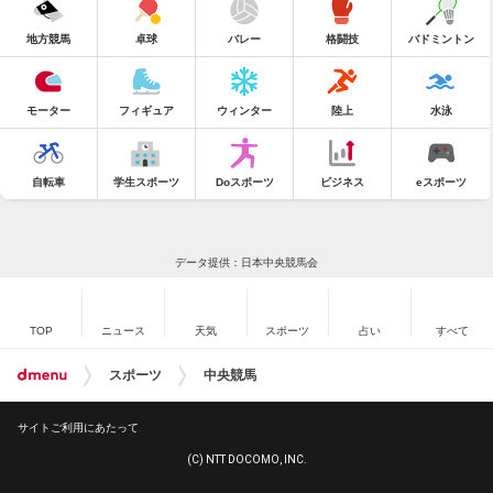
地方競馬
卓球
バレー
格闘技
バドミントン
モーター
フィギュア
ウィンター
陸上
水泳
自転車
学生スポーツ
Doスポーツ
ビジネス
eスポーツ
データ提供：日本中央競馬会
TOP
ニュース
天気
スポーツ
占い
すべて
スポーツ
中央競馬
サイトご利用にあたって
(C) NTT DOCOMO, INC.