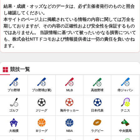
結果・成績・オッズなどのデータは、必ず主催者発行のものと照合
し確認してください。
本サイトのページ上に掲載されている情報の内容に関しては万全を
期しておりますが、その内容の正確性および安全性を保証するもの
ではありません。 当該情報に基づいて被ったいかなる損害について
も、株式会社NTTドコモおよび情報提供者は一切の責任を負いかね
ます。
競技一覧
プロ野球
プロ野球(2軍)
MLB
高校野球
侍ジャパン
ゴルフ
Jリーグ
海外サッカー
日本代表
テニス
大相撲
Bリーグ
NBA
ラグビー
中央競馬