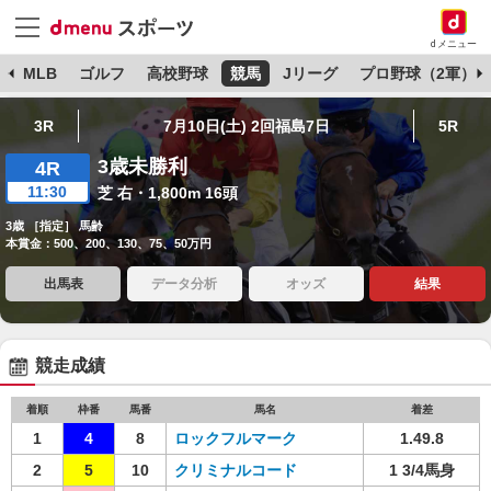
dメニュー
球
MLB
ゴルフ
高校野球
競馬
Jリーグ
プロ野球（2軍）
3R
7月10日(土) 2回福島7日
5R
3歳未勝利
4R
11:30
芝 右・1,800m 16頭
3歳 ［指定］ 馬齢
本賞金：500、200、130、75、50万円
出馬表
データ分析
オッズ
結果
競走成績
着順
枠番
馬番
馬名
着差
1
4
8
ロックフルマーク
1.49.8
2
5
10
クリミナルコード
1 3/4馬身