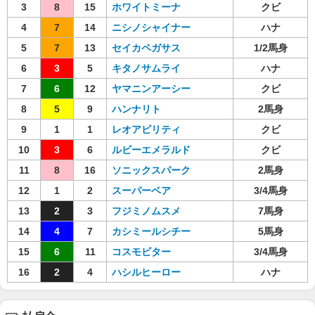
3
8
15
ホワイトミーナ
クビ
4
7
14
ニシノシャイナー
ハナ
5
7
13
セイカペガサス
1/2馬身
6
3
5
キタノサムライ
ハナ
7
6
12
ヤマニンアーシー
クビ
8
5
9
ハンナリト
2馬身
9
1
1
レオアビリティ
クビ
10
3
6
ルビーエメラルド
クビ
11
8
16
ソニックスパーク
2馬身
12
1
2
スーパーベア
3/4馬身
13
2
3
フジミノムスメ
7馬身
14
4
7
カシミールシチー
5馬身
15
6
11
コスモビター
3/4馬身
16
2
4
ハシルヒーロー
ハナ