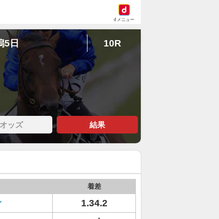
dメニュー
潟5日
10R
オッズ
結果
着差
サ
1.34.2