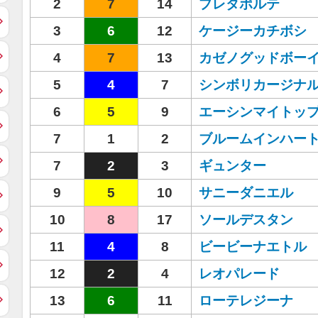
2
7
14
プレタポルテ
3
6
12
ケージーカチボシ
4
7
13
カゼノグッドボー
5
4
7
シンボリカージナ
6
5
9
エーシンマイトッ
7
1
2
ブルームインハー
7
2
3
ギュンター
9
5
10
サニーダニエル
10
8
17
ソールデスタン
11
4
8
ビービーナエトル
12
2
4
レオパレード
13
6
11
ローテレジーナ