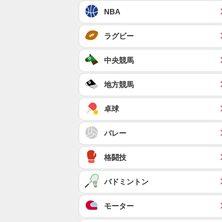
NBA
ラグビー
中央競馬
地方競馬
卓球
バレー
格闘技
バドミントン
モーター