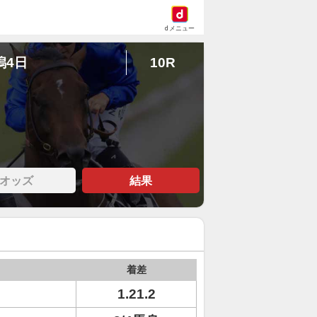
dメニュー
潟4日
10R
オッズ
結果
着差
1.21.2