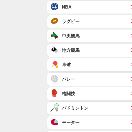
NBA
ラグビー
中央競馬
地方競馬
卓球
バレー
格闘技
バドミントン
モーター