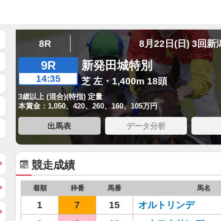
8R
8月22日(日) 3回新
9R
新発田城特別
14:35
芝 左・1,400m 18頭
3歳以上 (混合)(特指) 定量
本賞金：1,050、420、260、160、105万円
出馬表
データ分析
競走成績
着順
枠番
馬番
馬名
1
7
15
オルトリンデ