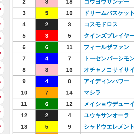
2
8
18
コウヨウサンデー
3
5
10
ドリームバスケッ
4
2
3
コスモドロス
5
3
5
クインズプレイヤ
6
6
11
フィールザファン
7
4
7
トーセンパーシモ
8
8
16
オチャノコサイサ
9
4
8
アイディンパワー
10
7
14
マシラ
11
6
12
メイショウデュー
12
2
4
ユウキサンオーラ
13
5
9
シャドウエレメン