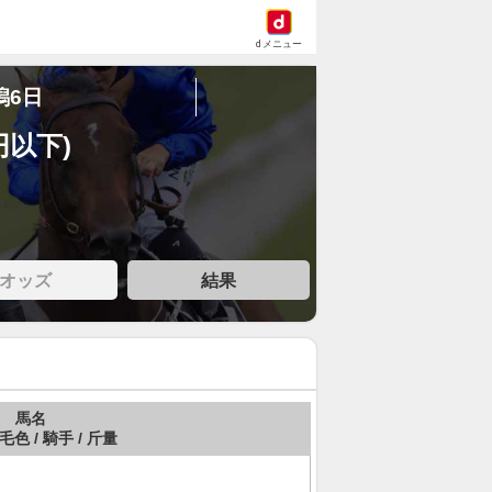
dメニュー
潟6日
円以下)
オッズ
結果
馬名
 毛色 / 騎手 / 斤量