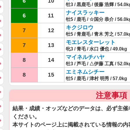
6
10
牡3 / 黒鹿毛 / 後藤 浩輝 / 54.0k
ナイスラッキー
6
11
牡5 / 鹿毛 / ☆国分 恭介 / 56.0k
キクジロウ
7
12
牡5 / 青鹿毛 / 青木 芳之 / 57.0k
モエレスターレット
7
13
牝3 / 青毛 / 水口 優也 / 49.0kg
マイネルチハヤ
8
14
牡3 / 芦毛 / △伊藤 工真 / 52.0k
エミネムシチー
8
15
牡5 / 鹿毛 / 津村 明秀 / 57.0kg
注意事項
結果・成績・オッズなどのデータは、必ず主催
ください。
本サイトのページ上に掲載されている情報の内