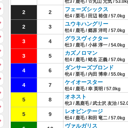
牡3 / 鹿毛 / ☆丸山 元気 / 53.0k
フェーズシックス
2
2
牡4 / 栗毛 / 田辺 裕信 / 57.0kg
ユウキハングリー
2
3
牡4 / 鹿毛 / 郷原 洋司 / 57.0kg
グラスヴィクター
3
4
牡3 / 鹿毛 / 小林 淳一 / 54.0kg
カズノロマン
3
5
牡4 / 鹿毛 / 蛯名 正義 / 57.0kg
ダンサーズブロンド
4
6
牝4 / 栗毛 / 内田 博幸 / 55.0kg
ケイオースター
4
7
牡4 / 鹿毛 / 幸 英明 / 57.0kg
オネスト
5
8
牝3 / 黒鹿毛 / 武士沢 友治 / 52.
レオビンテージ
5
9
牡4 / 鹿毛 / 和田 竜二 / 57.0kg
ヴァルガリス