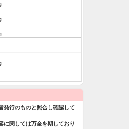
g
g
g
g
者発行のものと照合し確認して
容に関しては万全を期しており