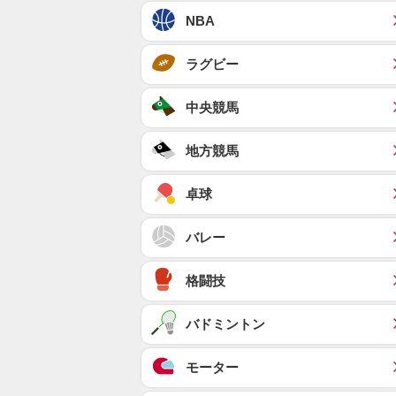
NBA
ラグビー
中央競馬
地方競馬
卓球
バレー
格闘技
バドミントン
モーター