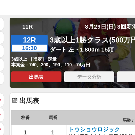
11R
8月29日(日) 3回新
12R
3歳以上1勝クラス(500万
16:30
ダート 左・1,800m 15頭
3歳以上 ［指定］ 定量
本賞金：740、300、190、110、74万円
出馬表
データ分析
出馬表
枠番
馬番
馬齢 /
トウショウロジック
1
1