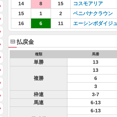
14
8
15
コスモアリア
15
1
2
ベニバナクラウン
16
6
11
エーシンボダイジ
払戻金
種類
馬番
単勝
13
13
複勝
6
3
枠連
3-7
馬連
6-13
6-13