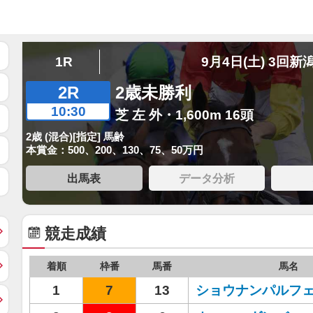
1R
9月4日(土) 3回新
2R
2歳未勝利
10:30
芝 左 外・1,600m 16頭
2歳 (混合)[指定] 馬齢
本賞金：500、200、130、75、50万円
出馬表
データ分析
競走成績
着順
枠番
馬番
馬名
1
7
13
ショウナンパルフ