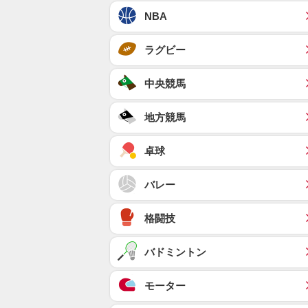
NBA
ラグビー
中央競馬
地方競馬
卓球
バレー
格闘技
バドミントン
モーター