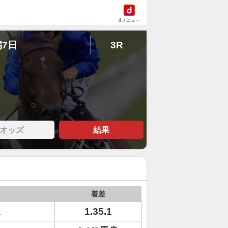
dメニュー
潟7日
3R
オッズ
結果
着差
ェ
1.35.1