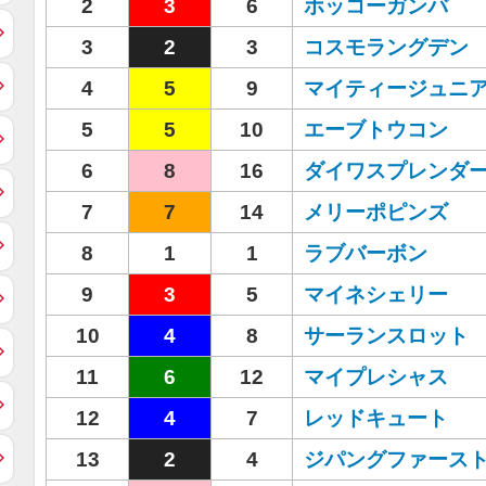
2
3
6
ホッコーガンバ
3
2
3
コスモラングデン
4
5
9
マイティージュニ
5
5
10
エーブトウコン
6
8
16
ダイワスプレンダ
7
7
14
メリーポピンズ
8
1
1
ラブバーボン
9
3
5
マイネシェリー
10
4
8
サーランスロット
11
6
12
マイプレシャス
12
4
7
レッドキュート
13
2
4
ジパングファース