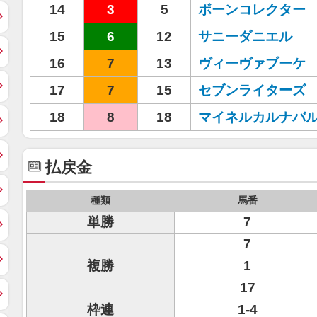
14
3
5
ボーンコレクター
15
6
12
サニーダニエル
16
7
13
ヴィーヴァブーケ
17
7
15
セブンライターズ
18
8
18
マイネルカルナバ
払戻金
種類
馬番
単勝
7
7
複勝
1
17
枠連
1-4