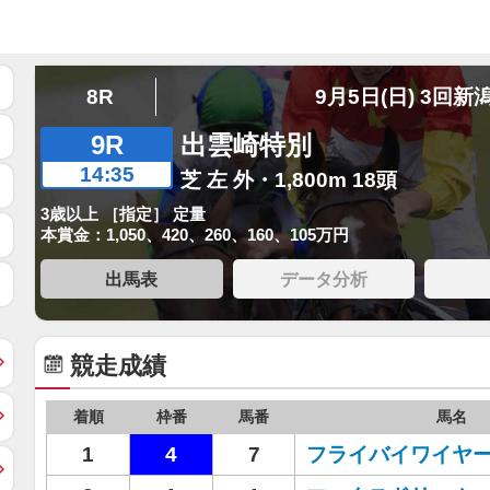
8R
9月5日(日) 3回新
9R
出雲崎特別
14:35
芝 左 外・1,800m 18頭
3歳以上 ［指定］ 定量
本賞金：1,050、420、260、160、105万円
出馬表
データ分析
競走成績
着順
枠番
馬番
馬名
1
4
7
フライバイワイヤ