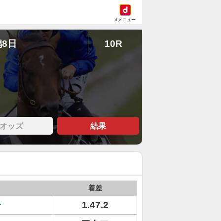
dメニュー
潟8日
10R
オッズ
結果
着差
ー
1.47.2