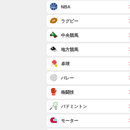
NBA
ラグビー
中央競馬
地方競馬
卓球
バレー
格闘技
バドミントン
モーター