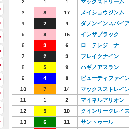
2
1
1
マックスドリーム
3
8
17
メイショウジンム
4
2
4
ダノンインスパイ
5
8
16
インザブラック
6
3
6
ローテレジーナ
7
2
3
ブレイクナイン
8
5
9
ハギノアスラン
9
4
8
ビューティファイ
10
7
14
マックスストレイ
11
1
2
マイネルアリオン
12
5
10
クインリーグレイ
13
6
11
サントゥール