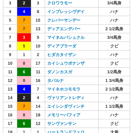
3
2
3
クロワラモー
3/4馬身
4
4
8
インプレッシヴデイ
ハナ
5
7
15
クレバーサンデー
ハナ
6
7
13
ディアエンデバー
2 1/2馬身
7
3
5
マイネルパシュクル
3/4馬身
8
5
10
ディアブラーダ
クビ
9
1
2
ヒダカタイザン
ハナ
10
8
17
カイシュウボナンザ
クビ
11
6
11
ダノンカスガ
1/2馬身
12
8
16
タバルナ
1 3/4馬身
13
4
7
マイネホコモモラ
2 1/2馬身
14
2
4
ヴァリアントレディ
ハナ
15
7
14
エイシンダヴィンチ
1 1/2馬身
16
8
18
メモリーパフィア
ハナ
17
6
12
サンヴァンサン
クビ
18
1
1
ハートランドフェロ
大差