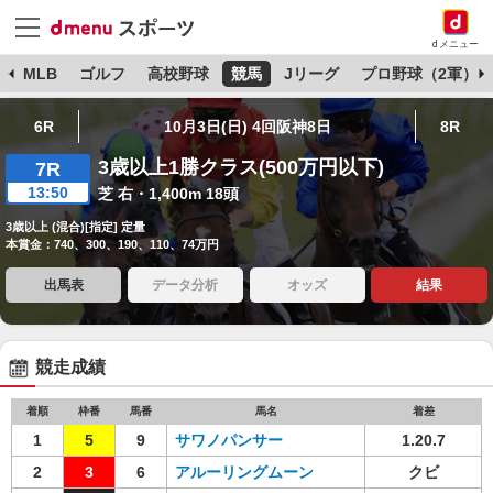
dメニュー
球
MLB
ゴルフ
高校野球
競馬
Jリーグ
プロ野球（2軍）
6R
10月3日(日) 4回阪神8日
8R
3歳以上1勝クラス(500万円以下)
7R
13:50
芝 右・1,400m 18頭
3歳以上 (混合)[指定] 定量
本賞金：740、300、190、110、74万円
出馬表
データ分析
オッズ
結果
競走成績
着順
枠番
馬番
馬名
着差
1
5
9
サワノパンサー
1.20.7
2
3
6
アルーリングムーン
クビ