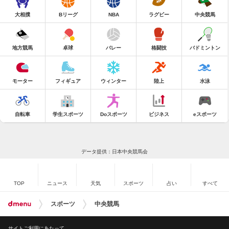
大相撲
Bリーグ
NBA
ラグビー
中央競馬
地方競馬
卓球
バレー
格闘技
バドミントン
モーター
フィギュア
ウィンター
陸上
水泳
自転車
学生スポーツ
Doスポーツ
ビジネス
eスポーツ
データ提供：日本中央競馬会
TOP
ニュース
天気
スポーツ
占い
すべて
スポーツ
中央競馬
サイトご利用にあたって