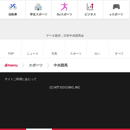
自転車
学生スポーツ
Doスポーツ
ビジネス
eスポーツ
データ提供：日本中央競馬会
TOP
ニュース
天気
スポーツ
占い
すべて
スポーツ
中央競馬
サイトご利用にあたって
(C) NTT DOCOMO, INC.