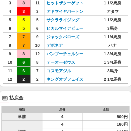
3
8
11
ヒットザターゲット
1 1/2馬身
4
3
3
アドマイヤバートン
アタマ
5
5
5
サクラライジング
1 1/2馬身
6
5
6
ヒカルマイデビュー
3馬身
7
7
9
ジャックバローズ
1 1/4馬身
8
7
10
デボネア
ハナ
9
8
12
バンブーチェルシー
1 3/4馬身
10
6
8
テーオーゼウス
1 3/4馬身
11
6
7
コスモアジル
3馬身
12
2
2
キングオブフェイス
2 1/2馬身
払戻金
種類
馬番
金額
単勝
4
500円
4
160円