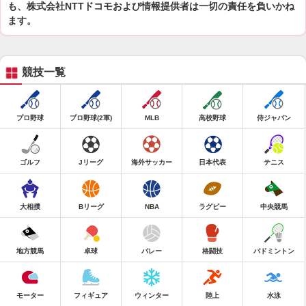
も、株式会社NTTドコモおよび情報提供者は一切の責任を負いかね
ます。
競技一覧
プロ野球
プロ野球(2軍)
MLB
高校野球
侍ジャパン
ゴルフ
Jリーグ
海外サッカー
日本代表
テニス
大相撲
Bリーグ
NBA
ラグビー
中央競馬
地方競馬
卓球
バレー
格闘技
バドミントン
モーター
フィギュア
ウィンター
陸上
水泳