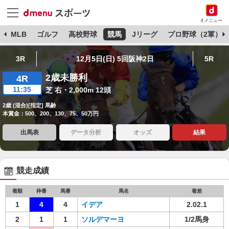
dメニュー
球
MLB
ゴルフ
高校野球
競馬
Jリーグ
プロ野球（2軍）
3R
12月5日(日) 5回阪神2日
5R
2歳未勝利
4R
11:35
芝 右・2,000m 12頭
2歳 (混合)[指定] 馬齢
本賞金：500、200、130、75、50万円
出馬表
データ分析
オッズ
結果
競走成績
着順
枠番
馬番
馬名
着差
1
4
4
イデア
2.02.1
2
1
1
ソルデマーヨ
1/2馬身