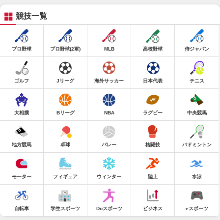
競技一覧
プロ野球
プロ野球(2軍)
MLB
高校野球
侍ジャパン
ゴルフ
Jリーグ
海外サッカー
日本代表
テニス
大相撲
Bリーグ
NBA
ラグビー
中央競馬
地方競馬
卓球
バレー
格闘技
バドミントン
モーター
フィギュア
ウィンター
陸上
水泳
自転車
学生スポーツ
Doスポーツ
ビジネス
eスポーツ