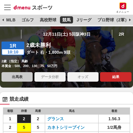
dメニュー
球
MLB
ゴルフ
高校野球
競馬
Jリーグ
プロ野球（2軍）
12月11日(土) 5回阪神3日
2R
2歳未勝利
1R
10:10
ダート 右・1,800m 9頭
2歳 ［指定］ 馬齢
本賞金：500、200、130、75、50万円
出馬表
データ分析
オッズ
結果
競走成績
着順
枠番
馬番
馬名
着差
1
2
2
グランス
1.56.3
2
5
5
カネトシリープイン
1/2馬身