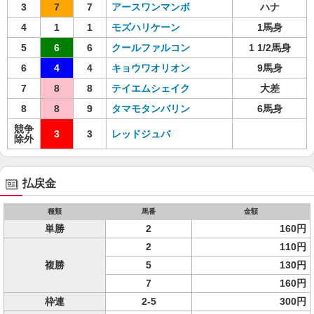
3
7
7
アースワンマンボ
ハナ
4
1
1
モズハリケーン
1馬身
5
6
6
クールファルコン
1 1/2馬身
6
4
4
キョウワオリオン
9馬身
7
8
8
テイエムシェイク
大差
8
8
9
タマモタンバリン
6馬身
競争
3
3
レッドジュバ
除外
払戻金
種類
馬番
金額
単勝
2
160円
2
110円
複勝
5
130円
7
160円
枠連
2-5
300円