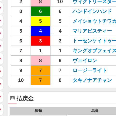
2
8
10
ヴィクトリースタ
3
6
6
ハンドインハンド
4
5
5
メイショウトチワ
5
4
4
マリアビスティー
6
3
3
トーセンケイトゥ
7
1
1
キングオブフェイ
8
8
9
ヴェイロン
9
7
7
ロージーライト
10
7
8
タキノナアチャン
払戻金
種類
馬番