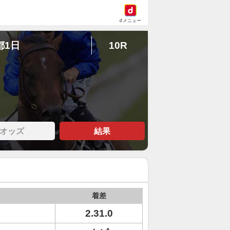
dメニュー
都1日
10R
オッズ
結果
着差
2.31.0