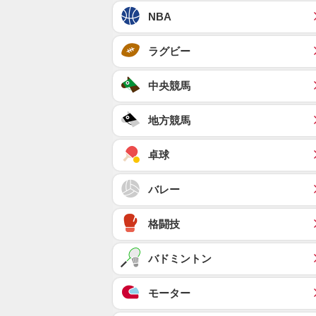
NBA
ラグビー
中央競馬
地方競馬
卓球
バレー
格闘技
バドミントン
モーター