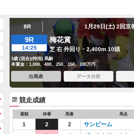
8R
1月29日(土) 2回京
9R
梅花賞
14:25
芝 右 外回り・2,400m 10頭
3歳 (混合)(特指) 馬齢
本賞金：1,000、400、250、150、100万円
出馬表
データ分析
競走成績
着順
枠番
馬番
馬名
1
2
2
サンビーム