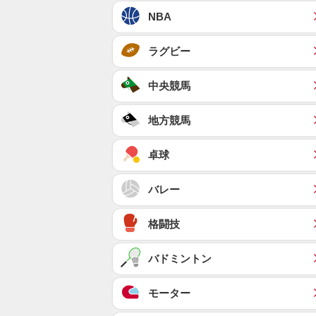
NBA
ラグビー
中央競馬
地方競馬
卓球
バレー
格闘技
バドミントン
モーター