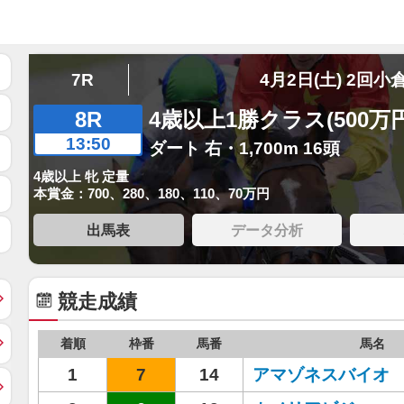
7R
4月2日(土) 2回小
8R
4歳以上1勝クラス(500万
13:50
ダート 右・1,700m 16頭
4歳以上 牝 定量
本賞金：700、280、180、110、70万円
出馬表
データ分析
競走成績
着順
枠番
馬番
馬名
1
7
14
アマゾネスバイオ