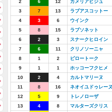
2
6
12
カメリアビジュ
3
7
13
ラブアスコットー
4
3
6
ウインク
5
8
15
ラブソネット
6
2
3
スナークヒロイン
7
6
11
クリノソーニャ
8
1
2
ピロートーク
9
1
1
ホッコーフクヒメ
10
2
4
カルトマリーヌ
11
8
16
ネオイユドゥレー
12
5
9
トレノローザ
13
4
8
マルターズクリス