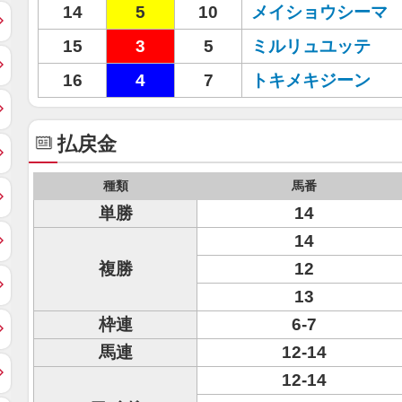
14
5
10
メイショウシーマ
15
3
5
ミルリュユッテ
16
4
7
トキメキジーン
払戻金
種類
馬番
単勝
14
14
複勝
12
13
枠連
6-7
馬連
12-14
12-14