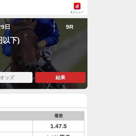
dメニュー
倉9日
9R
円以下)
オッズ
結果
着差
1.47.5