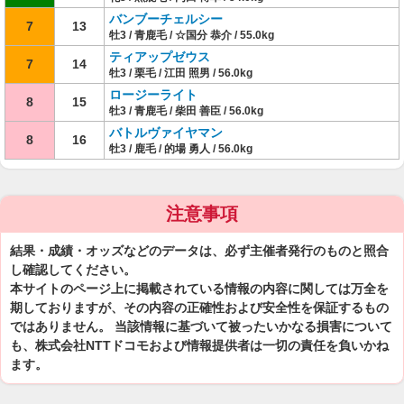
バンブーチェルシー
7
13
牡3 / 青鹿毛 / ☆国分 恭介 / 55.0kg
ティアップゼウス
7
14
牡3 / 栗毛 / 江田 照男 / 56.0kg
ロージーライト
8
15
牡3 / 青鹿毛 / 柴田 善臣 / 56.0kg
バトルヴァイヤマン
8
16
牡3 / 鹿毛 / 的場 勇人 / 56.0kg
注意事項
結果・成績・オッズなどのデータは、必ず主催者発行のものと照合
し確認してください。
本サイトのページ上に掲載されている情報の内容に関しては万全を
期しておりますが、その内容の正確性および安全性を保証するもの
ではありません。 当該情報に基づいて被ったいかなる損害について
も、株式会社NTTドコモおよび情報提供者は一切の責任を負いかね
ます。