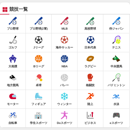
競技一覧
プロ野球
プロ野球(2軍)
MLB
高校野球
侍ジャパン
ゴルフ
Jリーグ
海外サッカー
日本代表
テニス
大相撲
Bリーグ
NBA
ラグビー
中央競馬
地方競馬
卓球
バレー
格闘技
バドミントン
モーター
フィギュア
ウィンター
陸上
水泳
自転車
学生スポーツ
Doスポーツ
ビジネス
eスポーツ