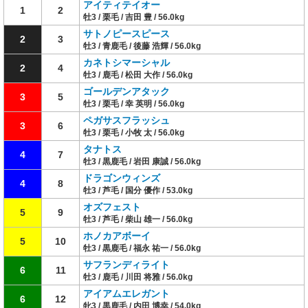
アイティテイオー
1
2
牡3 / 栗毛 / 吉田 豊 / 56.0kg
サトノピースピース
2
3
牡3 / 青鹿毛 / 後藤 浩輝 / 56.0kg
カネトシマーシャル
2
4
牡3 / 鹿毛 / 松田 大作 / 56.0kg
ゴールデンアタック
3
5
牡3 / 栗毛 / 幸 英明 / 56.0kg
ペガサスフラッシュ
3
6
牡3 / 栗毛 / 小牧 太 / 56.0kg
タナトス
4
7
牡3 / 黒鹿毛 / 岩田 康誠 / 56.0kg
ドラゴンウィンズ
4
8
牡3 / 芦毛 / 国分 優作 / 53.0kg
オズフェスト
5
9
牡3 / 芦毛 / 柴山 雄一 / 56.0kg
ホノカアボーイ
5
10
牡3 / 黒鹿毛 / 福永 祐一 / 56.0kg
サフランディライト
6
11
牡3 / 鹿毛 / 川田 将雅 / 56.0kg
アイアムエレガント
6
12
牝3 / 黒鹿毛 / 内田 博幸 / 54.0kg