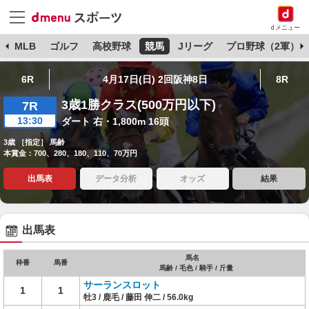
dメニュー
球
MLB
ゴルフ
高校野球
競馬
Jリーグ
プロ野球（2軍）
6R
4月17日(日) 2回阪神8日
8R
3歳1勝クラス(500万円以下)
7R
13:30
ダート 右・1,800m 16頭
3歳 ［指定］ 馬齢
本賞金：700、280、180、110、70万円
出馬表
データ分析
オッズ
結果
出馬表
馬名
枠番
馬番
馬齢 / 毛色 / 騎手 / 斤量
サーランスロット
1
1
牡3 / 鹿毛 / 藤田 伸二 / 56.0kg