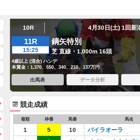
10R
4月30日(土) 1回新
11R
鏑矢特別
15:25
芝 直線・1,000m 16頭
4歳以上 (混合) ハンデ
本賞金：1,370、550、340、210、137万円
出馬表
データ分析
競走成績
着順
枠番
馬番
馬名
1
5
10
バイラオーラ