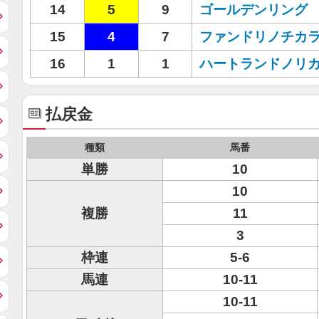
14
5
9
ゴールデンリング
15
4
7
ファンドリノチカ
16
1
1
ハートランドノリ
払戻金
種類
馬番
単勝
10
10
複勝
11
3
枠連
5-6
馬連
10-11
10-11