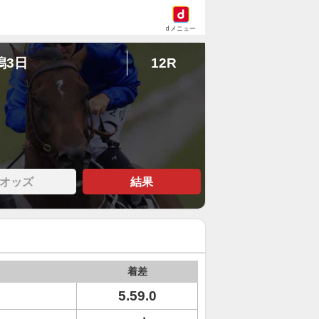
dメニュー
潟3日
12R
オッズ
結果
着差
5.59.0