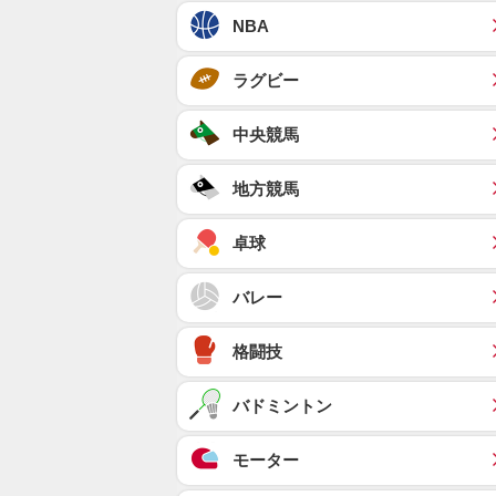
NBA
ラグビー
中央競馬
地方競馬
卓球
バレー
格闘技
バドミントン
モーター