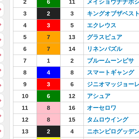
2
6
11
メイショウナナボ
3
2
3
キングオブザベス
4
3
5
エクレウス
5
7
13
グラスピュア
6
7
14
リネンパズル
7
1
2
ブルームーンピサ
8
4
8
スマートギャング
9
3
6
ジニオマッジョー
10
6
12
アシュア
11
8
16
オーセロワ
12
8
15
タムロウイング
13
2
4
ニホンピログッデ