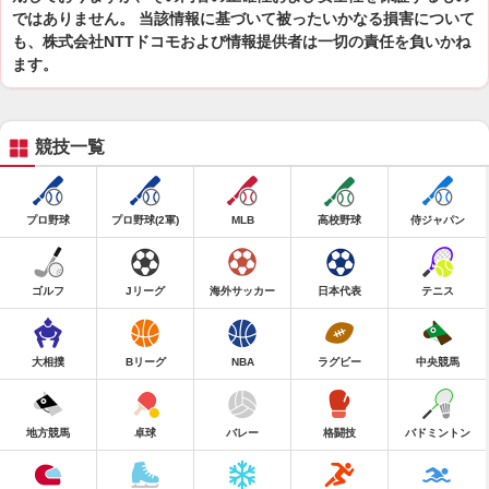
ではありません。 当該情報に基づいて被ったいかなる損害について
も、株式会社NTTドコモおよび情報提供者は一切の責任を負いかね
ます。
競技一覧
プロ野球
プロ野球(2軍)
MLB
高校野球
侍ジャパン
ゴルフ
Jリーグ
海外サッカー
日本代表
テニス
大相撲
Bリーグ
NBA
ラグビー
中央競馬
地方競馬
卓球
バレー
格闘技
バドミントン