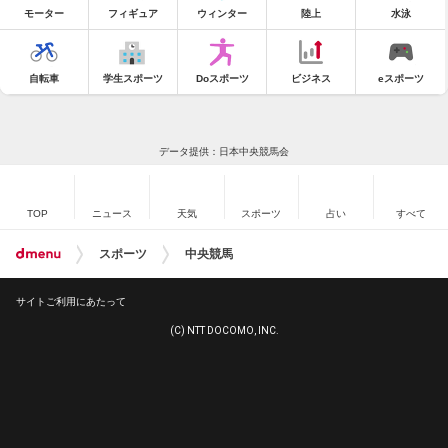
モーター
フィギュア
ウィンター
陸上
水泳
自転車
学生スポーツ
Doスポーツ
ビジネス
eスポーツ
データ提供：日本中央競馬会
TOP
ニュース
天気
スポーツ
占い
すべて
スポーツ
中央競馬
サイトご利用にあたって
(C) NTT DOCOMO, INC.