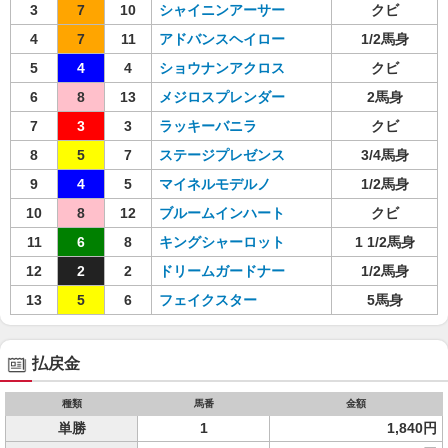
3
7
10
シャイニンアーサー
クビ
4
7
11
アドバンスヘイロー
1/2馬身
5
4
4
ショウナンアクロス
クビ
6
8
13
メジロスプレンダー
2馬身
7
3
3
ラッキーバニラ
クビ
8
5
7
ステージプレゼンス
3/4馬身
9
4
5
マイネルモデルノ
1/2馬身
10
8
12
ブルームインハート
クビ
11
6
8
キングシャーロット
1 1/2馬身
12
2
2
ドリームガードナー
1/2馬身
13
5
6
フェイクスター
5馬身
払戻金
種類
馬番
金額
単勝
1
1,840円