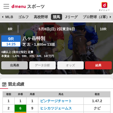
dメニュー
球
MLB
ゴルフ
高校野球
競馬
Jリーグ
プロ野球（2軍）
8R
5月8日(日) 2回東京6日
10R
八ヶ岳特別
9R
14:25
芝 左・1,800m 13頭
4歳以上 (混合)[指定] 定量
本賞金：1,470、590、370、220、147万円
出馬表
データ分析
オッズ
結果
競走成績
着順
枠番
馬番
馬名
着差
1
1
1
ビンテージチャート
1.47.2
2
6
9
ヒシカツジェームス
クビ