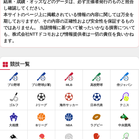
結果・成績・オッズなどのデータは、必ず主催者発行のものと照合
し確認してください。
本サイトのページ上に掲載されている情報の内容に関しては万全を
期しておりますが、その内容の正確性および安全性を保証するもの
ではありません。 当該情報に基づいて被ったいかなる損害について
も、株式会社NTTドコモおよび情報提供者は一切の責任を負いかね
ます。
競技一覧
プロ野球
プロ野球(2軍)
MLB
高校野球
侍ジャパン
ゴルフ
Jリーグ
海外サッカー
日本代表
テニス
大相撲
Bリーグ
NBA
ラグビー
中央競馬