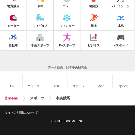
地方競馬
卓球
バレー
格闘技
バドミントン
モーター
フィギュア
ウィンター
陸上
水泳
自転車
学生スポーツ
Doスポーツ
ビジネス
eスポーツ
データ提供：日本中央競馬会
TOP
ニュース
天気
スポーツ
占い
すべて
スポーツ
中央競馬
サイトご利用にあたって
(C) NTT DOCOMO, INC.