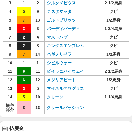
3
1
2
シルクメビウス
2 1/2馬身
4
5
9
テスタマッタ
クビ
5
7
13
ゴルトブリッツ
1/2馬身
6
3
6
バーディバーディ
1 3/4馬身
7
2
4
マストハブ
クビ
8
2
3
キングスエンブレム
クビ
9
7
14
ハギノリベラ
1/2馬身
10
1
1
シビルウォー
クビ
11
6
11
ピイラニハイウェイ
2 1/2馬身
12
6
12
メダリアビート
1/2馬身
13
3
5
マイネルアワグラス
クビ
14
5
10
クリーン
1 1/4馬身
競争
8
16
クリールパッション
除外
払戻金