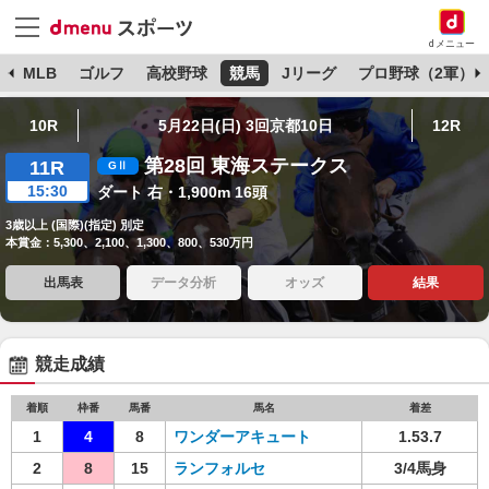
dメニュー
球
MLB
ゴルフ
高校野球
競馬
Jリーグ
プロ野球（2軍）
10R
5月22日(日) 3回京都10日
12R
第28回 東海ステークス
11R
15:30
ダート 右・1,900m 16頭
3歳以上 (国際)(指定) 別定
本賞金：5,300、2,100、1,300、800、530万円
出馬表
データ分析
オッズ
結果
競走成績
着順
枠番
馬番
馬名
着差
1
4
8
ワンダーアキュート
1.53.7
2
8
15
ランフォルセ
3/4馬身