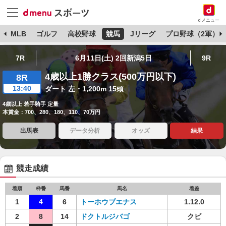
dメニュー
球
MLB
ゴルフ
高校野球
競馬
Jリーグ
プロ野球（2軍）
7R
6月11日(土) 2回新潟5日
9R
4歳以上1勝クラス(500万円以下)
8R
13:40
ダート 左・1,200m 15頭
4歳以上 若手騎手 定量
本賞金：700、280、180、110、70万円
出馬表
データ分析
オッズ
結果
競走成績
着順
枠番
馬番
馬名
着差
1
4
6
トーホウブエナス
1.12.0
2
8
14
ドクトルジバゴ
クビ