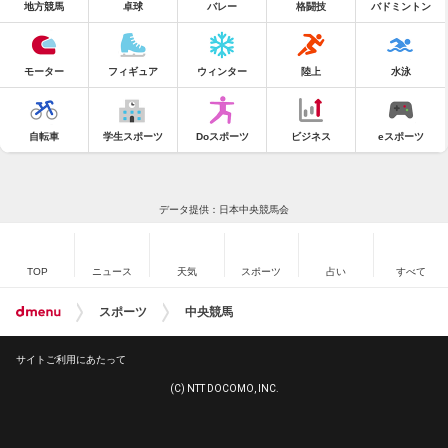
地方競馬
卓球
バレー
格闘技
バドミントン
モーター
フィギュア
ウィンター
陸上
水泳
自転車
学生スポーツ
Doスポーツ
ビジネス
eスポーツ
データ提供：日本中央競馬会
TOP
ニュース
天気
スポーツ
占い
すべて
スポーツ
中央競馬
サイトご利用にあたって
(C) NTT DOCOMO, INC.