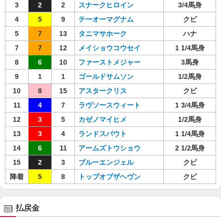
3
2
2
スナークヒロイン
3/4馬身
4
5
9
テーオーマグナム
クビ
5
7
13
タニマサホーク
ハナ
7
7
12
メイショウコウセイ
1 1/4馬身
8
6
10
ファーストメジャー
3馬身
9
1
1
ゴールドサムソン
1/2馬身
10
8
15
アスタークリス
クビ
11
4
7
ラヴソースウィート
1 3/4馬身
12
3
5
カゼノマイヒメ
1/2馬身
13
3
4
ランドスパウト
1 1/4馬身
14
6
11
アームズトウショウ
2 1/2馬身
15
2
3
ブルーエンジェル
クビ
降着
5
8
トップオブザヘヴン
クビ
払戻金