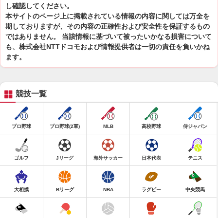
し確認してください。
本サイトのページ上に掲載されている情報の内容に関しては万全を
期しておりますが、その内容の正確性および安全性を保証するもの
ではありません。 当該情報に基づいて被ったいかなる損害について
も、株式会社NTTドコモおよび情報提供者は一切の責任を負いかね
ます。
競技一覧
プロ野球
プロ野球(2軍)
MLB
高校野球
侍ジャパン
ゴルフ
Jリーグ
海外サッカー
日本代表
テニス
大相撲
Bリーグ
NBA
ラグビー
中央競馬