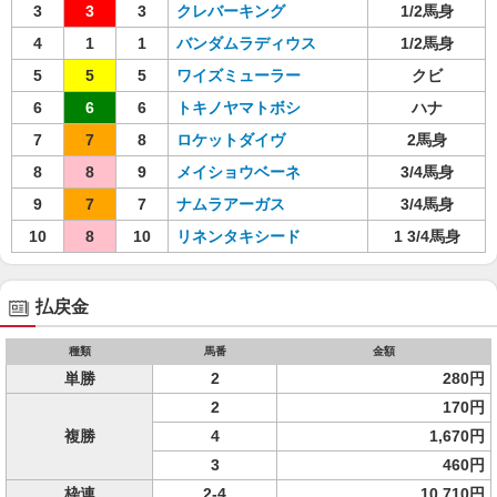
3
3
3
クレバーキング
1/2馬身
4
1
1
バンダムラディウス
1/2馬身
5
5
5
ワイズミューラー
クビ
6
6
6
トキノヤマトボシ
ハナ
7
7
8
ロケットダイヴ
2馬身
8
8
9
メイショウベーネ
3/4馬身
9
7
7
ナムラアーガス
3/4馬身
10
8
10
リネンタキシード
1 3/4馬身
払戻金
種類
馬番
金額
単勝
2
280円
2
170円
複勝
4
1,670円
3
460円
枠連
2-4
10,710円