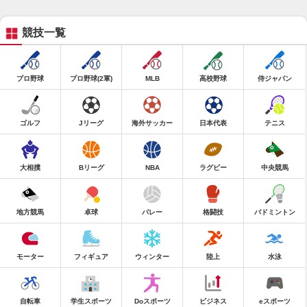
競技一覧
プロ野球
プロ野球(2軍)
MLB
高校野球
侍ジャパン
ゴルフ
Jリーグ
海外サッカー
日本代表
テニス
大相撲
Bリーグ
NBA
ラグビー
中央競馬
地方競馬
卓球
バレー
格闘技
バドミントン
モーター
フィギュア
ウィンター
陸上
水泳
自転車
学生スポーツ
Doスポーツ
ビジネス
eスポーツ