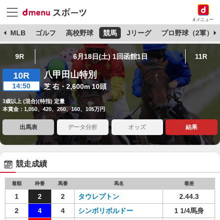
dメニュー
球
MLB
ゴルフ
高校野球
競馬
Jリーグ
プロ野球（2軍）
9R
6月18日(土) 1回函館1日
11R
八甲田山特別
10R
14:50
芝 右・2,600m 10頭
3歳以上 (混合)(特指) 定量
本賞金：1,050、420、260、160、105万円
出馬表
データ分析
オッズ
結果
競走成績
着順
枠番
馬番
馬名
着差
1
2
2
タウレプトン
2.44.3
2
4
4
シンボリボルドー
1 1/4馬身