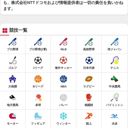
も、株式会社NTTドコモおよび情報提供者は一切の責任を負いかね
ます。
競技一覧
プロ野球
プロ野球(2軍)
MLB
高校野球
侍ジャパン
ゴルフ
Jリーグ
海外サッカー
日本代表
テニス
大相撲
Bリーグ
NBA
ラグビー
中央競馬
地方競馬
卓球
バレー
格闘技
バドミントン
モーター
フィギュア
ウィンター
陸上
水泳