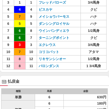
3
1
1
フレッドバローズ
3/4馬身
4
4
4
ビスカヤ
クビ
5
7
9
メイショウバーモス
ハナ
6
5
5
ダンシングロイヤル
ハナ
7
6
8
ウインバンディエラ
1/2馬身
8
6
7
ターニングポイント
クビ
9
3
3
エクレウス
3/4馬身
10
7
10
コリコパット
アタマ
11
8
12
リキサンシンオー
1/2馬身
12
8
11
バロンダンス
1 3/4馬身
払戻金
種類
馬番
金額
単勝
6
630円
6
180円