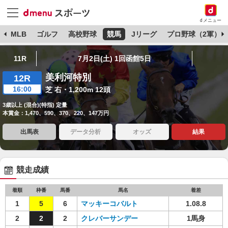
dメニュー
球
MLB
ゴルフ
高校野球
競馬
Jリーグ
プロ野球（2軍）
11R
7月2日(土) 1回函館5日
美利河特別
12R
16:00
芝 右・1,200m 12頭
3歳以上 (混合)(特指) 定量
本賞金：1,470、590、370、220、147万円
出馬表
データ分析
オッズ
結果
競走成績
着順
枠番
馬番
馬名
着差
1
5
6
マッキーコバルト
1.08.8
2
2
2
クレバーサンデー
1馬身