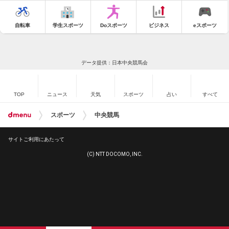
自転車
学生スポーツ
Doスポーツ
ビジネス
eスポーツ
データ提供：日本中央競馬会
TOP
ニュース
天気
スポーツ
占い
すべて
スポーツ
中央競馬
サイトご利用にあたって
(C) NTT DOCOMO, INC.