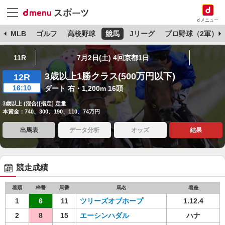
dメニュー
球
MLB
ゴルフ
高校野球
競馬
Jリーグ
プロ野球（2軍）
11R
7月2日(土) 4回京都1日
3歳以上1勝クラス(500万円以下)
12R
16:10
ダート 右・1,200m 16頭
3歳以上 (混合)[指定] 定量
本賞金：740、300、190、110、74万円
出馬表
データ分析
オッズ
結果
競走成績
着順
枠番
馬番
馬名
着差
1
6
11
ツリーズオブホープ
1.12.4
2
8
15
エーシンハダル
ハナ