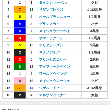
3
1
1
ダイシンサーベル
クビ
4
7
13
サザンブレイズ
1 1/2馬身
5
5
9
オールブランニュー
1/2馬身
6
4
8
グランスカイ
ハナ
7
4
7
メイショウテッペイ
3馬身
8
3
6
サマーラグーン
1/2馬身
9
5
10
ナリタシーズン
5馬身
10
2
3
キクノアルバ
1/2馬身
11
3
5
プリンセスエリー
2馬身
12
6
12
アイファースペイン
6馬身
13
1
2
ワールドウイング
1馬身
14
8
16
メイショウローツェ
クビ
15
7
14
シゲルコイヒメ
3 1/2馬身
16
2
4
マルサンライナー
大差