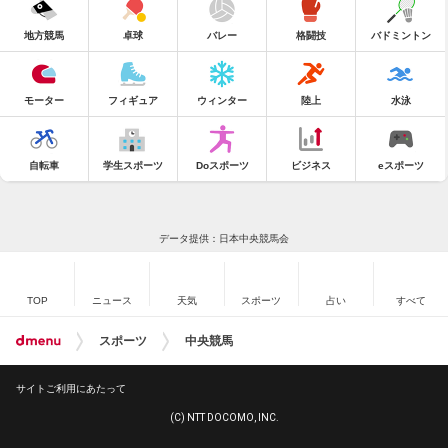
地方競馬
卓球
バレー
格闘技
バドミントン
モーター
フィギュア
ウィンター
陸上
水泳
自転車
学生スポーツ
Doスポーツ
ビジネス
eスポーツ
データ提供：日本中央競馬会
TOP
ニュース
天気
スポーツ
占い
すべて
スポーツ
中央競馬
サイトご利用にあたって
(C) NTT DOCOMO, INC.