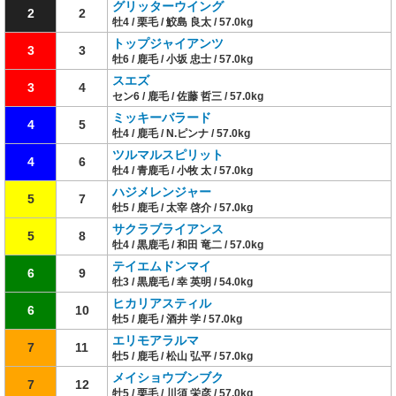
グリッターウイング
2
2
牡4 / 栗毛 / 鮫島 良太 / 57.0kg
トップジャイアンツ
3
3
牡6 / 鹿毛 / 小坂 忠士 / 57.0kg
スエズ
3
4
セン6 / 鹿毛 / 佐藤 哲三 / 57.0kg
ミッキーバラード
4
5
牡4 / 鹿毛 / N.ピンナ / 57.0kg
ツルマルスピリット
4
6
牡4 / 青鹿毛 / 小牧 太 / 57.0kg
ハジメレンジャー
5
7
牡5 / 鹿毛 / 太宰 啓介 / 57.0kg
サクラブライアンス
5
8
牡4 / 黒鹿毛 / 和田 竜二 / 57.0kg
テイエムドンマイ
6
9
牡3 / 黒鹿毛 / 幸 英明 / 54.0kg
ヒカリアスティル
6
10
牡5 / 鹿毛 / 酒井 学 / 57.0kg
エリモアラルマ
7
11
牡5 / 鹿毛 / 松山 弘平 / 57.0kg
メイショウブンブク
7
12
牡5 / 栗毛 / 川須 栄彦 / 57.0kg