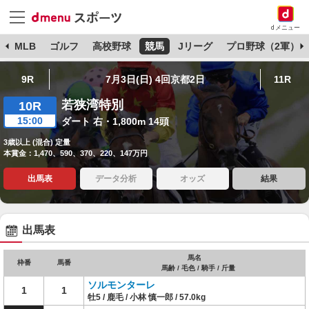
dメニュー
球
MLB
ゴルフ
高校野球
競馬
Jリーグ
プロ野球（2軍）
9R
7月3日(日) 4回京都2日
11R
若狭湾特別
10R
15:00
ダート 右・1,800m 14頭
3歳以上 (混合) 定量
本賞金：1,470、590、370、220、147万円
出馬表
データ分析
オッズ
結果
出馬表
馬名
枠番
馬番
馬齢 / 毛色 / 騎手 / 斤量
ソルモンターレ
1
1
牡5 / 鹿毛 / 小林 慎一郎 / 57.0kg