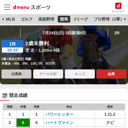
dメニュー
球
MLB
ゴルフ
高校野球
競馬
Jリーグ
プロ野球（2軍）
7月24日(日) 3回新潟4日
2R
2歳未勝利
1R
10:10
芝 左・1,200m 8頭
2歳 (混合)[指定] 馬齢
本賞金：500、200、130、75、50万円
出馬表
データ分析
オッズ
結果
競走成績
着順
枠番
馬番
馬名
着差
1
1
1
パワーヒッター
1.11.2
2
6
6
ハートヴァイン
クビ