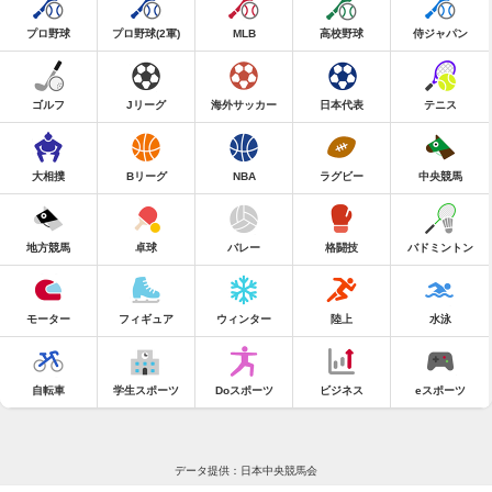
プロ野球
プロ野球(2軍)
MLB
高校野球
侍ジャパン
ゴルフ
Jリーグ
海外サッカー
日本代表
テニス
大相撲
Bリーグ
NBA
ラグビー
中央競馬
地方競馬
卓球
バレー
格闘技
バドミントン
モーター
フィギュア
ウィンター
陸上
水泳
自転車
学生スポーツ
Doスポーツ
ビジネス
eスポーツ
データ提供：日本中央競馬会