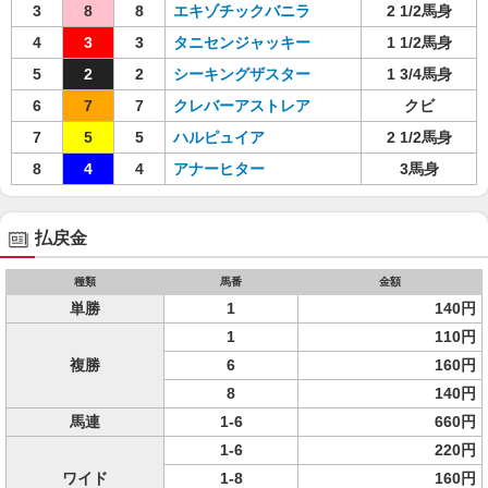
3
8
8
エキゾチックバニラ
2 1/2馬身
4
3
3
タニセンジャッキー
1 1/2馬身
5
2
2
シーキングザスター
1 3/4馬身
6
7
7
クレバーアストレア
クビ
7
5
5
ハルピュイア
2 1/2馬身
8
4
4
アナーヒター
3馬身
払戻金
種類
馬番
金額
単勝
1
140円
1
110円
複勝
6
160円
8
140円
馬連
1-6
660円
1-6
220円
ワイド
1-8
160円